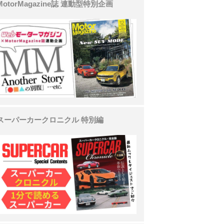
MotorMagazine誌 連動型特別企画
スーパーカークロニクル 特別編