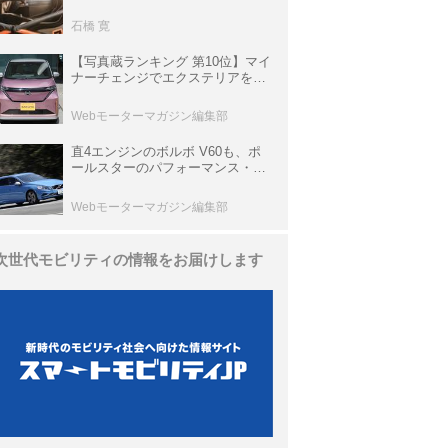
生き残っていた「CLK DTM AMG
P900 プロトタイプ」とは
石橋 寛
【写真蔵ランキング 第10位】マイ
ナーチェンジでエクステリアを刷
新、使い勝手も向上した「日産 サ
クラ」
Webモーターマガジン編集部
直4エンジンのボルボ V60も、ポ
ールスターのパフォーマンス・パ
ッケージでパワーアップ【10年ひ
と昔の新車】
Webモーターマガジン編集部
次世代モビリティの情報をお届けします