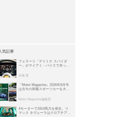
人気記事
フェラーリ「デイトナ スパイダ
ー」がマイアミ・バイスで木っ端
みじんになった後「テスタロッ
サ」に化けた理由
石橋 寛
『Motor Magazine』2026年9月号
は古今の和製スポーツカーを大特
集。欧州スポーツ＆スーパーカー
情報も満載
Motor Magazine編集部
4モーターで1914馬力を発生。リ
マック ネヴェーラはクロアチア発
のハイパーBEV【スーパーカーク