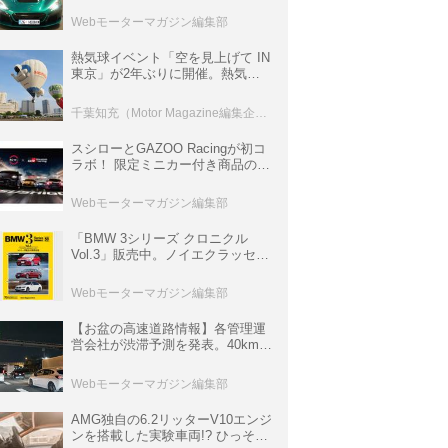
ロニクル・完全版／115】
Webモーターマガジン編集部
熱気球イベント「空を見上げて IN
東京」が2年ぶりに開催。熱気球
体験搭乗会や模型飛行機づくり教
室などのコンテンツも
千葉知充（Motor Magazine編集企画室）
スシローとGAZOO Racingが初コ
ラボ！ 限定ミニカー付き商品の
他、富士スピードウェイのイベン
ト体験があたる抽選企画などを展
Webモーターマガジン編集部
開
「BMW 3シリーズ クロニクル
Vol.3」販売中。ノイエクラッセか
ら3シリーズへ、誕生50周年記念
ムック
Webモーターマガジン編集部
【お盆の高速道路情報】各管理運
営会社が渋滞予測を発表。40km以
上の渋滞を予測されている道が複
数ある
Webモーターマガジン編集部
AMG独自の6.2リッターV10エンジ
ンを搭載した実験車両!? ひっそり