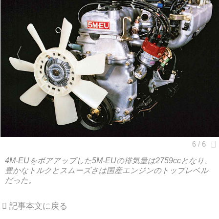
4M-EUをボアアップした5M-EUの排気量は2759ccとなり、
豊かなトルクとスムーズさは国産エンジンのトップレベル
だった。
記事本文に戻る