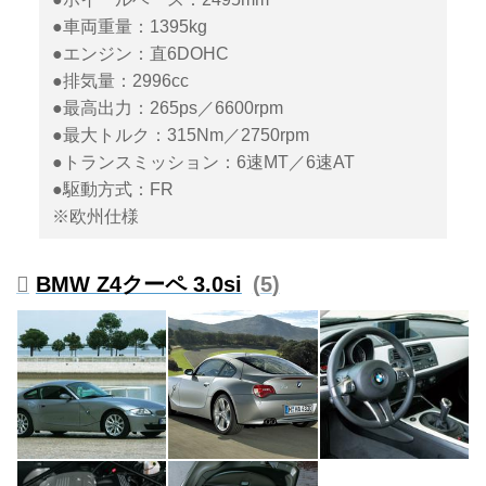
●車両重量：1395kg
●エンジン：直6DOHC
●排気量：2996cc
●最高出力：265ps／6600rpm
●最大トルク：315Nm／2750rpm
●トランスミッション：6速MT／6速AT
●駆動方式：FR
※欧州仕様
BMW Z4クーペ 3.0si
5