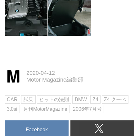
2020-04-12
Motor Magazine編集部
CAR
試乗
ヒットの法則
BMW
Z4
Z4 クーぺ
3.0si
月刊MotorMagazine
2006年7月号
Facebook