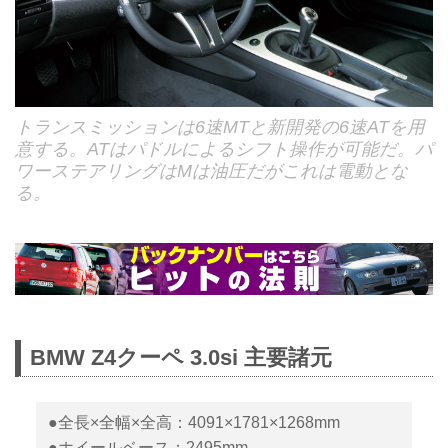
トランスミッションは6速MTと新開発の6速ATを用
意する。ATはパドルによるシフト操作が可能だ。パ
ワーステアリングはMは油圧だがこれは電動とな
る。
BMW Z4クーペ 3.0si 主要諸元
●全長×全幅×全高：4091×1781×1268mm
●ホイールベース：2495mm