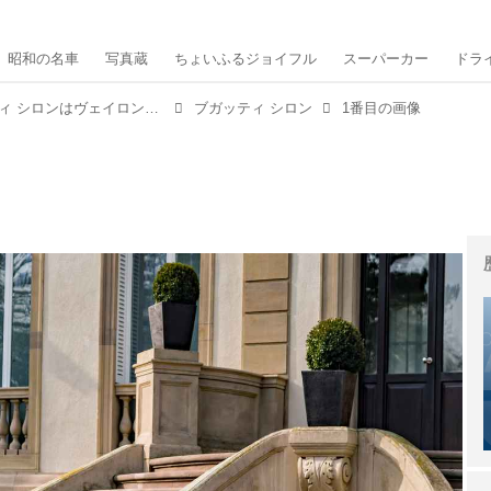
昭和の名車
写真蔵
ちょいふるジョイフル
スーパーカー
ドラ
【スーパーカー年代記 092】ブガッティ シロンはヴェイロンの後継として500台限定生産される3億円カー
ブガッティ シロン
1番目の画像