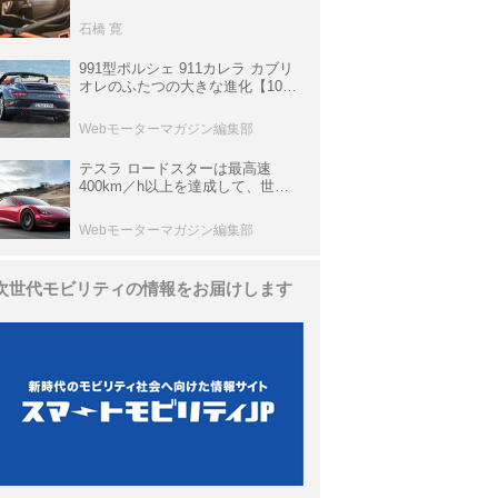
生き残っていた「CLK DTM AMG
P900 プロトタイプ」とは
石橋 寛
991型ポルシェ 911カレラ カブリ
オレのふたつの大きな進化【10年
ひと昔の新車】
Webモーターマガジン編集部
テスラ ロードスターは最高速
400km／h以上を達成して、世界
最速を目指すハイパーEV【スーパ
ーカークロニクル・完全版／
Webモーターマガジン編集部
113】
次世代モビリティの情報をお届けします