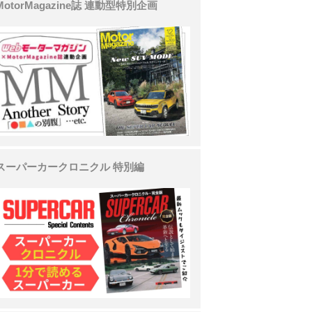
MotorMagazine誌 連動型特別企画
スーパーカークロニクル 特別編