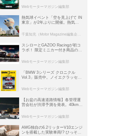
ロニクル・完全版／115】
Webモーターマガジン編集部
熱気球イベント「空を見上げて IN
東京」が2年ぶりに開催。熱気球
体験搭乗会や模型飛行機づくり教
室などのコンテンツも
千葉知充（Motor Magazine編集企画室）
スシローとGAZOO Racingが初コ
ラボ！ 限定ミニカー付き商品の
他、富士スピードウェイのイベン
ト体験があたる抽選企画などを展
Webモーターマガジン編集部
開
「BMW 3シリーズ クロニクル
Vol.3」販売中。ノイエクラッセか
ら3シリーズへ、誕生50周年記念
ムック
Webモーターマガジン編集部
【お盆の高速道路情報】各管理運
営会社が渋滞予測を発表。40km以
上の渋滞を予測されている道が複
数ある
Webモーターマガジン編集部
AMG独自の6.2リッターV10エンジ
ンを搭載した実験車両!? ひっそり