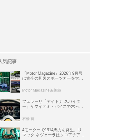
人気記事
『Motor Magazine』2026年9月号
は古今の和製スポーツカーを大特
集。欧州スポーツ＆スーパーカー
情報も満載
Motor Magazine編集部
フェラーリ「デイトナ スパイダ
ー」がマイアミ・バイスで木っ端
みじんになった後「テスタロッ
サ」に化けた理由
石橋 寛
4モーターで1914馬力を発生。リ
マック ネヴェーラはクロアチア発
のハイパーBEV【スーパーカーク