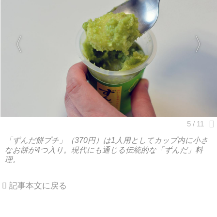
「ずんだ餅プチ」（370円）は1人用としてカップ内に小さ
なお餅が4つ入り。現代にも通じる伝統的な「ずんだ」料
理。
記事本文に戻る