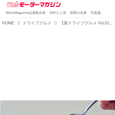
MotorMagazine誌連動企画
10年ひと昔
昭和の名車
写真蔵
HOME
ドライブグルメ
【新ドライブグルメ Vol.02】東北道・羽生PA（下り）のテイクアウトメニューとおみやげ