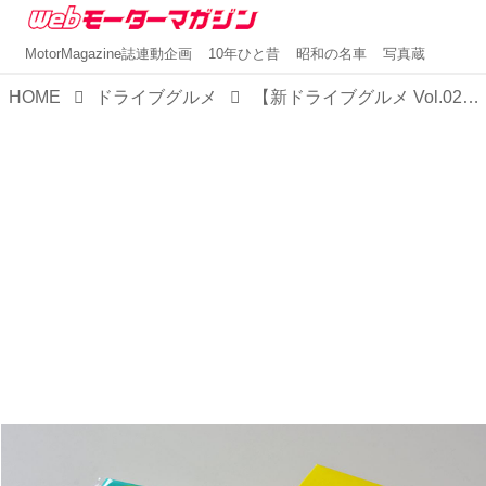
MotorMagazine誌連動企画
10年ひと昔
昭和の名車
写真蔵
HOME
ドライブグルメ
【新ドライブグルメ Vol.02】東北道・羽生PA（下り）のテイクアウトメニューとおみやげ