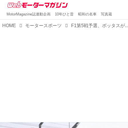
MotorMagazine誌連動企画
10年ひと昔
昭和の名車
写真蔵
HOME
モータースポーツ
F1第5戦予選、ボッタスがポール、4番手フェルスタッペンは上位で唯一のハードタイヤス