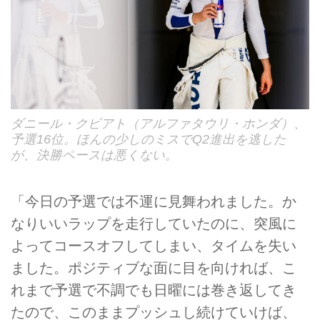
ダニール・クビアト（アルファタウリ・ホンダ）、
予選16位。ほんの少しのミスでQ2進出を逃した
が、決勝ペースは悪くない。
「今日の予選では不運に見舞われました。か
なりいいラップを走行していたのに、突風に
よってコースオフしてしまい、タイムを失い
ました。ポジティブな面に目を向ければ、こ
れまで予選で不調でも日曜には巻き返してき
たので、このままプッシュし続けていけば、