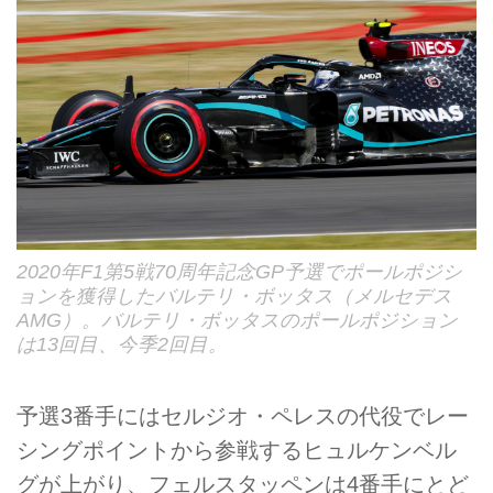
2020年F1第5戦70周年記念GP予選でポールポジシ
ョンを獲得したバルテリ・ボッタス（メルセデス
AMG）。バルテリ・ボッタスのポールポジション
は13回目、今季2回目。
予選3番手にはセルジオ・ペレスの代役でレー
シングポイントから参戦するヒュルケンベル
グが上がり、フェルスタッペンは4番手にとど