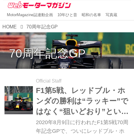
MotorMagazine誌連動企画
10年ひと昔
昭和の名車
写真蔵
HOME
70周年記念GP
70周年記念GP
Official Staff
F1第5戦、レッドブル・ホ
ンダの勝利は“ラッキー”で
はなく“狙いどおり”という
ホンダ陣営の証言【モータ
2020年8月9日に行われたF1第5戦70周
ースポーツ】
年記念GPで、ついにレッドブル・ホ