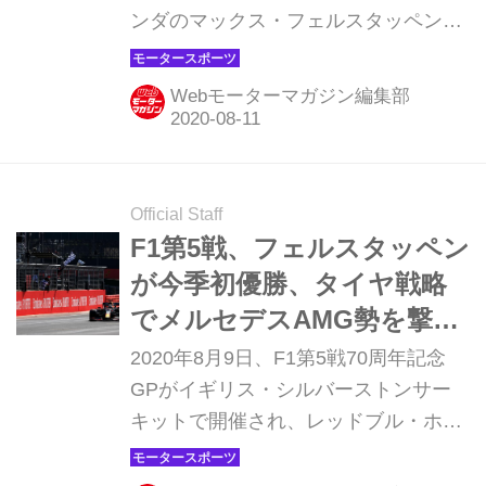
ンダのマックス・フェルスタッペンが
メルセデスAMGの牙城を打ち崩した。
開幕戦から4連勝中のメルセデスAMG
Webモーターマガジン編集部
は、圧倒的な速さだけではなく戦術的
なミスもなく、運も味方につけて安定
感のある戦いぶりを見せてきた。そん
な中で、フェルスタッペンが高速コー
Official Staff
スのシルバーストンでメルセデスAMG
F1第5戦、フェルスタッペン
を完璧に破った意味は大きく、今後チ
が今季初優勝、タイヤ戦略
ャンピオンシップ争いがホットになる
でメルセデスAMG勢を撃
可能性もある。なぜレッドブル・ホン
破！【モータースポーツ】
2020年8月9日、F1第5戦70周年記念
ダはシルバーストンで勝てたのか、ど
GPがイギリス・シルバーストンサー
のようにして勝機を見いだしたのかを
キットで開催され、レッドブル・ホン
振り返ってみよう。
ダのマックス・フェルスタッペンが今
季初優勝を飾った。2位にはメルセデ