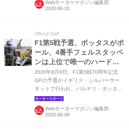
Webモーターマガジン編集部
スAMGのルイス・ハミルトン、3位に
メルセデスのバルテリ・ボッタスが入
った。アレキサンダー・アルボンは5
位。アルファタウリ・ホンダはダニー
Official Staff
ル・クビアトが10位、ピエール・ガス
F1第5戦予選、ボッタスがポ
リーが11位だった。
ール、4番手フェルスタッペ
ンは上位で唯一のハードタ
イヤスタートで逆転を狙う
2020年8月8日、F1第5戦70周年記念
【モータースポーツ】
GPの予選がイギリス・シルバーサー
キットで行われ、バルテリ・ボッタス
（メルセデスAMG）がポールポジショ
ンを獲得した。高い気温と風、タイヤ
Webモーターマガジン編集部
コンパウンドに違いなどもあって、ポ
ールタイムは前戦イギリスGPよりも