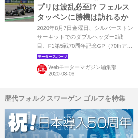
プリは波乱必至!? フェルス
タッペンに勝機は訪れるか
2020年8月7日金曜日、シルバーストン
サーキットでのダブルヘッダー2戦
目、F1第5戦70周年記念GP（70thアニ
バーサリーGP）が開幕する。前戦で
はレース終盤に信じられないことが起
Webモーターマガジン編集部
きたが、その興奮が冷めやらぬ中、再
びシルバーストンでグランプリが開催
される。ちなみに70周年記念GPの名
歴代フォルクスワーゲン ゴルフを特集
称は、1950年5月13日にシルバースト
ンで最初のF1グランプリが行われたこ
とに由来する。ここでは第5戦70周年
記念GPのみどころ、注目ポイントを
見てみよう。