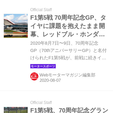
0.8秒遅かった。予選2番手はルイス・
ハミルトン（メルセデスAMG）、3番
Official Staff
手にニコ・ヒュルケンベルグ（レーシ
F1第5戦 70周年記念GP、タ
ングポイント・メルセデス）が入り、
イヤに課題を抱えたまま開
マックス・フェルスタッペン（レッド
幕、レッドブル・ホンダに
ブル・ホンダ）は4番手となった。ホ
とってはチャンスか【モー
2020年8月7日〜9日、70周年記念
ンダ勢は、ピエール・ガスリー（アル
タースポーツ】
GP（70thアニバーサリーGP）と名付
ファタウリ・ホンダ）7位、アレクサ
けられたF1第5戦が、前戦に続きイギ
ンダー・アルボン（レッドブル・ホン
リス・シルバーストンサーキットで行
ダ）9位。ダニール・クビアト（アル...
われる。前戦をふまえて、レッドブ
Webモーターマガジン編集部
ル・ホンダはどう戦うのか。フリー走
行1回目は、いよいよ7日金曜日11時
（日本時間19時）から始まる。
Official Staff
F1第5戦、70周年記念グラン