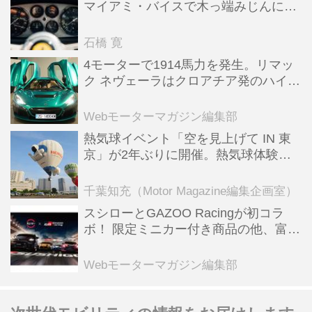
マイアミ・バイスで木っ端みじんにな
った後「テスタロッサ」に化けた理由
石橋 寛
4モーターで1914馬力を発生。リマッ
ク ネヴェーラはクロアチア発のハイパ
ーBEV【スーパーカークロニクル・完
全版／115】
Webモーターマガジン編集部
熱気球イベント「空を見上げて IN 東
京」が2年ぶりに開催。熱気球体験搭
乗会や模型飛行機づくり教室などのコ
ンテンツも
千葉知充（Motor Magazine編集企画室）
スシローとGAZOO Racingが初コラ
ボ！ 限定ミニカー付き商品の他、富士
スピードウェイのイベント体験があた
る抽選企画などを展開
Webモーターマガジン編集部