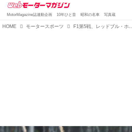
MotorMagazine誌連動企画
10年ひと昔
昭和の名車
写真蔵
HOME
モータースポーツ
F1第5戦、レッドブル・ホンダの勝利は“ラッキー”ではなく“狙いどおり”というホ