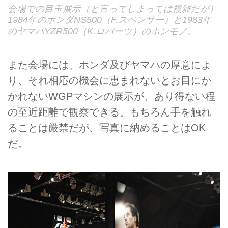
会場での目玉展示（と言ってしまっては複雑だが）
1984年のホンダNS500（F.スペンサー）と1983年
のヤマハYZR500（K.ロバーツ）のホンモノ。
また会場には、ホンダ及びヤマハの厚意によ
り、それ相応の機会に恵まれないとお目にか
かれないWGPマシンの展示が、あり得ない程
の至近距離で観察できる。もちろん手を触れ
ることは厳禁だが、写真に納めることはOK
だ。