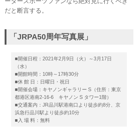
ータースポーツファンなら絶対見に行くべき
だと断言する。
「JRPA50周年写真展」
■開催日程：2021年2月9日（火）～3月17日
（水）
■開館時間：10時～17時30分
■休 館 日：日曜日・祝日
■開催会場：キヤノンギャラリー S（住所：東京
都港区港南2-16-6 キヤノン S タワー1階）
■交通案内：JR品川駅港南口より徒歩約8分、京
浜急行品川駅より徒歩約10分
■入 場 料：無料