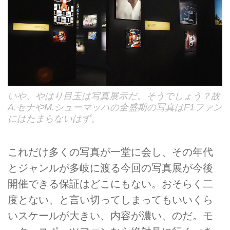
いや、やはり目玉は写真展示だ。そうでしょう？故
A.セナやM.シューマッハの全盛期の写真はF1ファン
にはたまらないはず。
これだけ多くの写真が一堂に会し、その年代
とジャンルが多岐に渡る今回の写真展が今後
開催できる保証はどこにもない。おそらく二
度とない、と言い切ってしまってもいいくら
いスケールが大きい、内容が濃い、のだ。モ