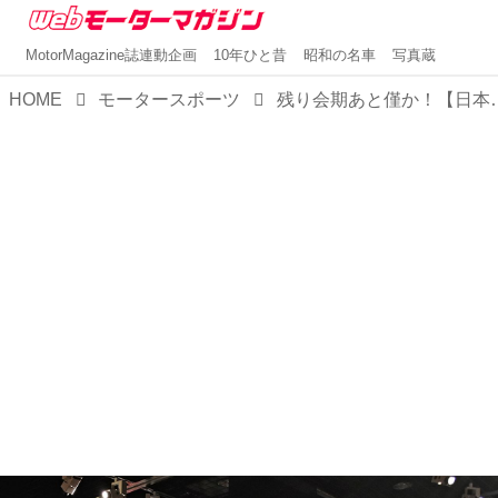
MotorMagazine誌連動企画
10年ひと昔
昭和の名車
写真蔵
HOME
モータースポーツ
残り会期あと僅か！【日本レース写