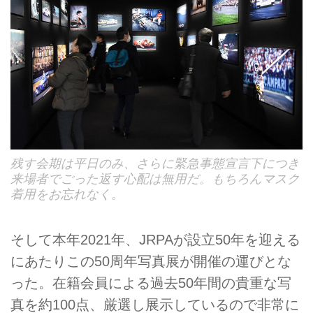
残す会期は平日のみ、さらに緊急事態宣言下につき
来場者でごった返す心配は無用だ。もちろんマスク
着用をお忘れなく。
そして本年2021年、JRPAが設立50年を迎える
にあたりこの50周年写真展が開催の運びとな
った。在籍会員による過去50年間の貴重な写
真を約100点、厳選し展示しているので非常に