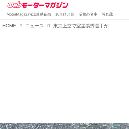
MotorMagazine誌連動企画
10年ひと昔
昭和の名車
写真蔵
HOME
ニュース
東京上空で室屋義秀選手が描いた「ニコちゃんマーク」。東京タワーや渋谷など11カ所も！