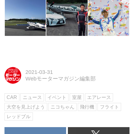
2021-03-31
Webモーターマガジン編集部
CAR
ニュース
イベント
室屋
エアレース
大空を見上げよう
ニコちゃん
飛行機
フライト
レッドブル