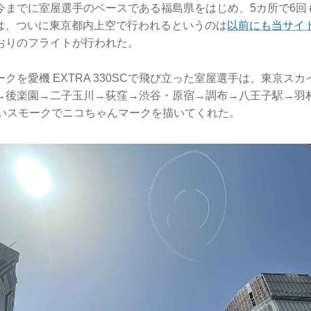
今までに室屋選手のベースである福島県をはじめ、5カ所で6回
日には、ついに東京都内上空で行われるというのは
以前にも当サイ
おりのフライトが行われた。
クを愛機 EXTRA 330SCで飛び立った室屋選手は、東京ス
→後楽園→二子玉川→荻窪→渋谷・原宿→調布→八王子駅→羽
白いスモークでニコちゃんマークを描いてくれた。