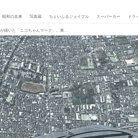
昭和の名車
写真蔵
ちょいふるジョイフル
スーパーカー
ドラ
東京上空で室屋義秀選手が描いた「ニコちゃんマーク」。東京タワーや渋谷など11カ所も！