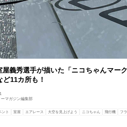
室屋義秀選手が描いた「ニコちゃんマー
など11カ所も！
1
ターマガジン編集部
ベント
室屋
エアレース
大空を見上げよう
ニコちゃん
飛行機
フ