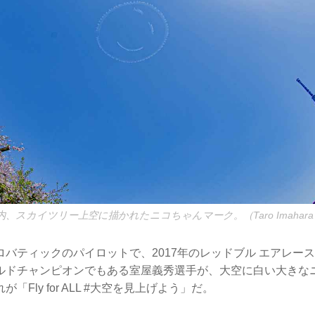
スカイツリー上空に描かれたニコちゃんマーク。（Taro Imahara PA
バティックのパイロットで、2017年のレッドブル エアレース
ルドチャンピオンでもある室屋義秀選手が、大空に白い大きな
「Fly for ALL #大空を見上げよう」だ。