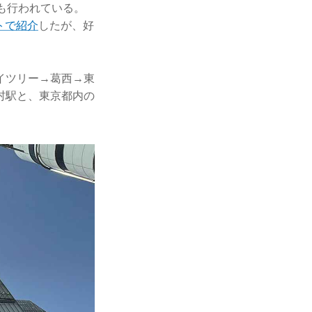
も行われている。
トで紹介
したが、好
カイツリー→葛西→東
村駅と、東京都内の