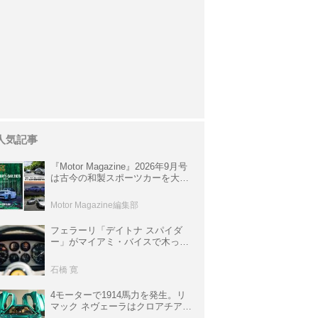
人気記事
『Motor Magazine』2026年9月号
は古今の和製スポーツカーを大特
集。欧州スポーツ＆スーパーカー
情報も満載
Motor Magazine編集部
フェラーリ「デイトナ スパイダ
ー」がマイアミ・バイスで木っ端
みじんになった後「テスタロッ
サ」に化けた理由
石橋 寛
4モーターで1914馬力を発生。リ
マック ネヴェーラはクロアチア発
のハイパーBEV【スーパーカーク