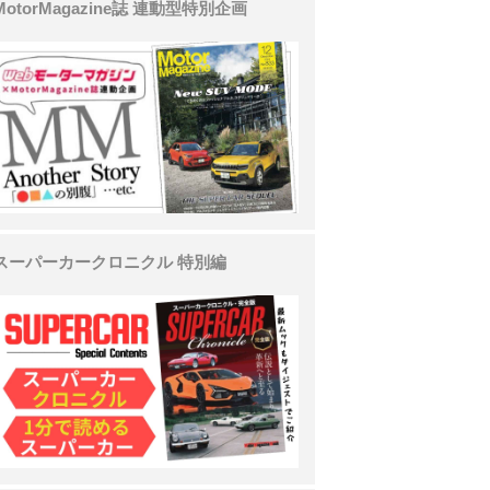
MotorMagazine誌 連動型特別企画
スーパーカークロニクル 特別編