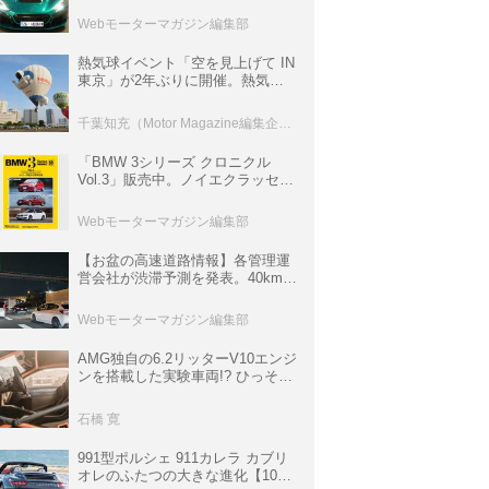
ロニクル・完全版／115】
Webモーターマガジン編集部
熱気球イベント「空を見上げて IN
東京」が2年ぶりに開催。熱気球
体験搭乗会や模型飛行機づくり教
室などのコンテンツも
千葉知充（Motor Magazine編集企画室）
「BMW 3シリーズ クロニクル
Vol.3」販売中。ノイエクラッセか
ら3シリーズへ、誕生50周年記念
ムック
Webモーターマガジン編集部
【お盆の高速道路情報】各管理運
営会社が渋滞予測を発表。40km以
上の渋滞を予測されている道が複
数ある
Webモーターマガジン編集部
AMG独自の6.2リッターV10エンジ
ンを搭載した実験車両!? ひっそり
生き残っていた「CLK DTM AMG
P900 プロトタイプ」とは
石橋 寛
991型ポルシェ 911カレラ カブリ
オレのふたつの大きな進化【10年