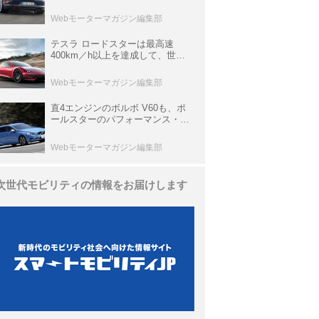
ひと昔の新車】
Webモーターマガジン編集部
テスラ ロードスターは最高速
400km／h以上を達成して、世界
最速を目指すハイパーEV【スーパ
ーカークロニクル・完全版／
Webモーターマガジン編集部
113】
直4エンジンのボルボ V60も、ポ
ールスターのパフォーマンス・パ
ッケージでパワーアップ【10年ひ
と昔の新車】
Webモーターマガジン編集部
次世代モビリティの情報をお届けします