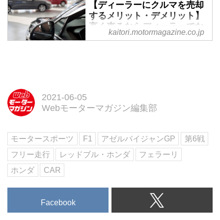
【ディーラーにクルマを売却
するメリット・デメリット】
高く売るならディーラーでな
kaitori.motormagazine.co.jp
く買取専門店で査定をとろ
う！
ディーラーでクルマを売ること
に、どのようなメリットとデメリ
ットがあるか知りたい人は必見で
2021-06-05
す！クルマの売却は、ディーラー
Webモーターマガジン編集部
への下取りと中古車買取店で査定
する方法の2種類があります。そ
こで、ディーラーへの売却のメリ
モータースポーツ
F1
アゼルバイジャンGP
第6戦
ットとデメリットに加え、中古車
買取店との違いをお伝えします。
フリー走行
レッドブル・ホンダ
フェラーリ
ホンダ
CAR
Facebook