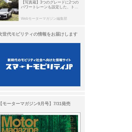
【写真蔵】3つのグレードに2つの
パワートレーンも設定した、トヨ
タ 新型「RAV4」
Webモーターマガジン編集部
次世代モビリティの情報をお届けします
【モーターマガジン9月号】7/31発売