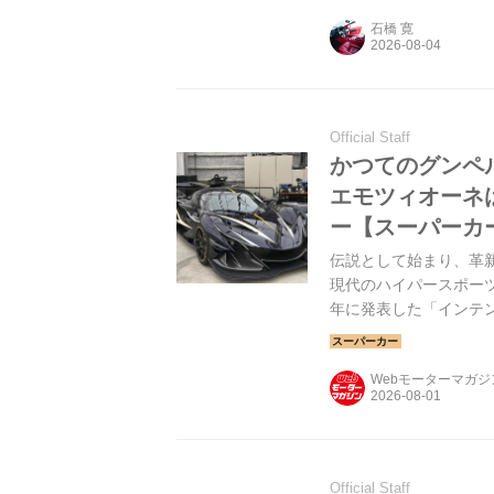
石橋 寛
Official Staff
かつてのグンペ
エモツィオーネ
ー【スーパーカ
伝説として始まり、革新
現代のハイパースポーツ
年に発表した「インテ
Webモーターマガ
Official Staff