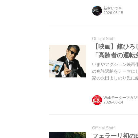
た。アストンマーティ
新村いつき
Official Staff
【映画】舘ひろ
「高齢者の運転
いまやアクション映画
の免許返納をテーマに
家の永田よしのり氏に紹
Webモーターマガ
Official Staff
フェラーリ初のE