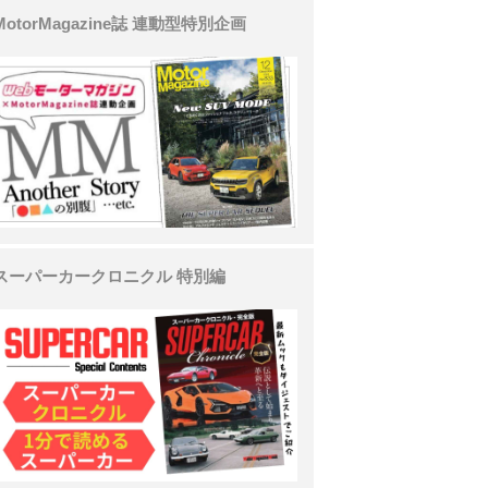
MotorMagazine誌 連動型特別企画
スーパーカークロニクル 特別編