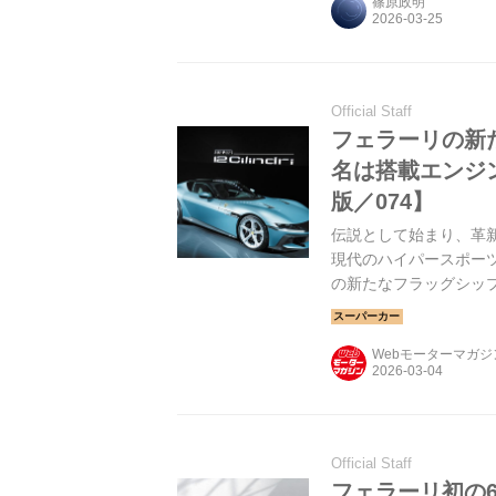
篠原政明
Official Staff
フェラーリの新
名は搭載エンジ
版／074】
伝説として始まり、革新
現代のハイパースポーツ
の新たなフラッグシッ
Webモーターマガ
Official Staff
フェラーリ初の6