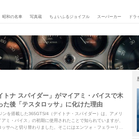
昭和の名車
写真蔵
ちょいふるジョイフル
スーパーカー
ドラ
イトナ スパイダー」がマイアミ・バイスで木
った後「テスタロッサ」に化けた理由
ンジンを搭載した365GTS/4（デイトナ・スパイダー）は、アメリ
イアミ・バイス」の初期に使用されたことで知られていますが、
ロッサへと切り替わりました。そこにはエンツォ・フェラーリが
わって──。