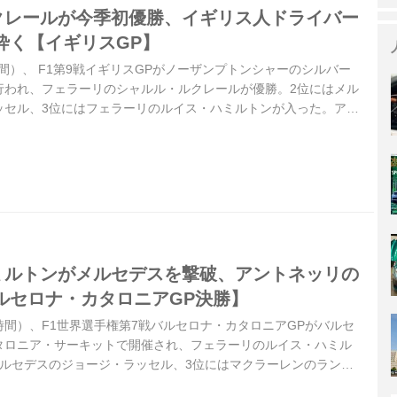
ルクレールが今季初優勝、イギリス人ドライバー
砕く【イギリスGP】
時間）、 F1第9戦イギリスGPがノーザンプトンシャーのシルバー
行われ、フェラーリのシャルル・ルクレールが優勝。2位にはメル
ッセル、3位にはフェラーリのルイス・ハミルトンが入った。アン
を制したものの、決勝ではマシントラブルから無得点に終わっ
ッリはランキング首位を維持している。
ハミルトンがメルセデスを撃破、アントネッリの
ルセロナ・カタロニアGP決勝】
現地時間）、F1世界選手権第7戦バルセロナ・カタロニアGPがバルセ
タロニア・サーキットで開催され、フェラーリのルイス・ハミル
メルセデスのジョージ・ラッセル、3位にはマクラーレンのラン
68年アメリカGP以来のイギリス人ドライバーの表彰台独占となっ