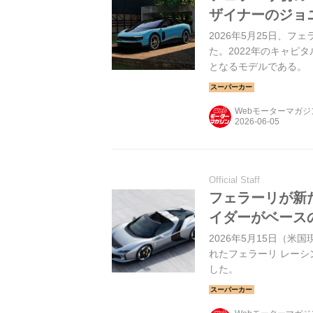
ザイナーのジョ
2026年5月25日、フェ
た。2022年のキャピ
となるモデルである。
Webモーターマガ
Official Staff
フェラーリが新た
イダーがベース
2026年5月15日（
れたフェラーリ レーシ
した。