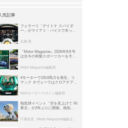
人気記事
フェラーリ「デイトナ スパイダ
ー」がマイアミ・バイスで木っ端
みじんになった後「テスタロッ
サ」に化けた理由
石橋 寛
『Motor Magazine』2026年9月号
は古今の和製スポーツカーを大特
集。欧州スポーツ＆スーパーカー
情報も満載
Motor Magazine編集部
4モーターで1914馬力を発生。リ
マック ネヴェーラはクロアチア発
のハイパーBEV【スーパーカーク
ロニクル・完全版／115】
Webモーターマガジン編集部
熱気球イベント「空を見上げて IN
東京」が2年ぶりに開催。熱気球
体験搭乗会や模型飛行機づくり教
室などのコンテンツも
千葉知充（Motor Magazine編集企画室）