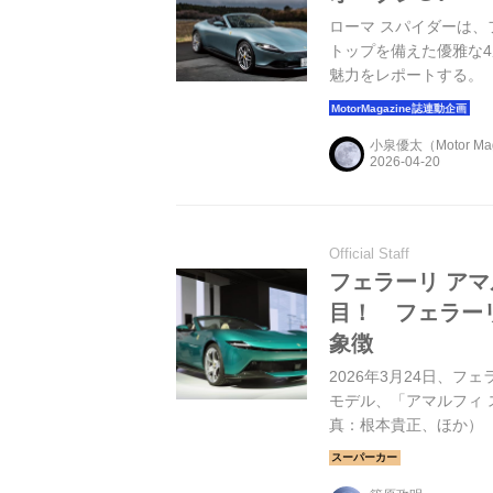
ローマ スパイダーは、
トップを備えた優雅な
魅力をレポートする。（Mo
陽）
小泉優太（Motor Ma
Official Staff
フェラーリ ア
目！ フェラー
象徴
2026年3月24日、
モデル、「アマルフィ スパイ
真：根本貴正、ほか）