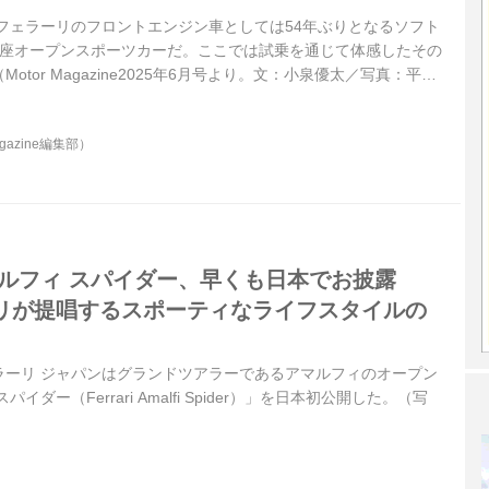
フェラーリのフロントエンジン車としては54年ぶりとなるソフト
4座オープンスポーツカーだ。ここでは試乗を通じて体感したその
tor Magazine2025年6月号より。文：小泉優太／写真：平野
gazine編集部）
マルフィ スパイダー、早くも日本でお披露
リが提唱するスポーティなライフスタイルの
フェラーリ ジャパンはグランドツアラーであるアマルフィのオープン
ダー（Ferrari Amalfi Spider）」を日本初公開した。（写