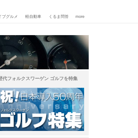
イブグルメ
軽自動車
くるま問答
more
歴代フォルクスワーゲン ゴルフを特集