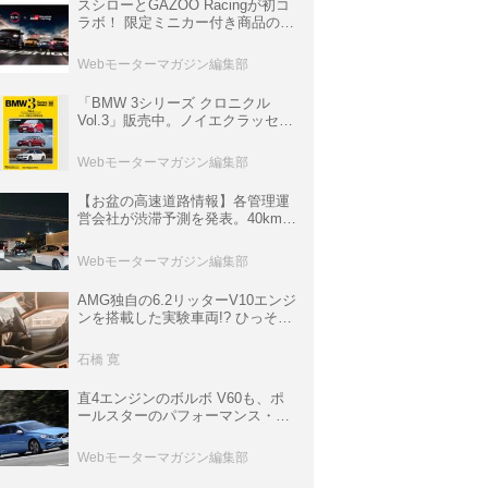
スシローとGAZOO Racingが初コ
ラボ！ 限定ミニカー付き商品の
他、富士スピードウェイのイベン
ト体験があたる抽選企画などを展
Webモーターマガジン編集部
開
「BMW 3シリーズ クロニクル
Vol.3」販売中。ノイエクラッセか
ら3シリーズへ、誕生50周年記念
ムック
Webモーターマガジン編集部
【お盆の高速道路情報】各管理運
営会社が渋滞予測を発表。40km以
上の渋滞を予測されている道が複
数ある
Webモーターマガジン編集部
AMG独自の6.2リッターV10エンジ
ンを搭載した実験車両!? ひっそり
生き残っていた「CLK DTM AMG
P900 プロトタイプ」とは
石橋 寛
直4エンジンのボルボ V60も、ポ
ールスターのパフォーマンス・パ
ッケージでパワーアップ【10年ひ
と昔の新車】
Webモーターマガジン編集部