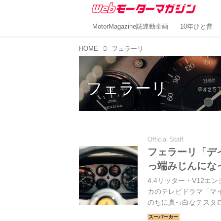
MotorMagazine誌連動企画
10年ひと昔
HOME
フェラーリ
フェラーリ
Official Staff
フェラーリ「デ
っ端みじんにな
4.4リッター・V12エ
カのテレビドラマ「マ
のちに真っ白なテスタ
激怒したという騒ぎが関