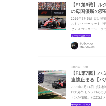
【F1第9戦】
の母国優勝の夢
2026年7月5日（現地
ストン・サーキットで
セデスのジョージ・ラ
トネッリはスプリント
た。それでもアントネ
新村いつき
Official Staff
【F1第7戦】
連勝止まる【バ
2026年6月14日（
ロナ郊外モンメロのカ
トンが優勝。2位には
ド・ノリスが入り、19