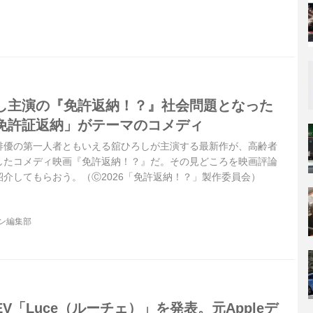
ン・ホンダの2台はリタイアに終わった。
し主演の『免許返納！？』社会問題となった
免許証返納」がテーマのコメディ
俳優の第一人者ともいえる舘ひろしが主演する最新作が、高齢者
したコメディ映画『免許返納！？』だ。その見どころを映画評論
介してもらおう。（Ⓒ2026「免許返納！？」製作委員会）
ジン編集部
V「Luce（ルーチェ）」を発表。元Appleデ