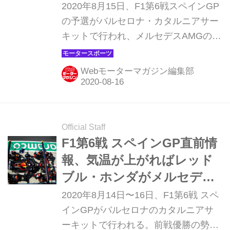
ンはまた3番手【モータース
2020年8月15日、F1第6戦スペインGP
ポーツ】
の予選がバルセロナ・カタルニアサー
キットで行われ、メルセデスAMGのル
イス・ハミルトンがポールポジション
を獲得した。2番手はチームメイトの
Webモーターマガジン編集部
バルテリ・ボッタス、3番手はレッド
ブル・ホンダのマックス・フェルスタ
ッペンだった。アレクサンダー・アル
ボンは6番手。 決勝では2ストップ以上
Official Staff
の、かつてないタイヤ戦略も 金曜日に
F1第6戦 スペインGP直前情
続き気温が高い中で始まった予選のQ1
報、気温が上がればレッド
では、ホンダ勢は4台とも快調なペー
ブル・ホンダがメルセデス
スで問題なくQ2に進出。Q2では決勝
AMGを圧倒する!?【モータ
2020年8月14日〜16日、F1第6戦 スペ
スタートタイヤを見据えて各チームの
ースポーツ】
インGPがバルセロナのカタルニアサ
選択に注目が集まるなか、ミディアム
ーキットで行われる。前戦優勝の勢い
タイヤとのタイム差が大きいことか