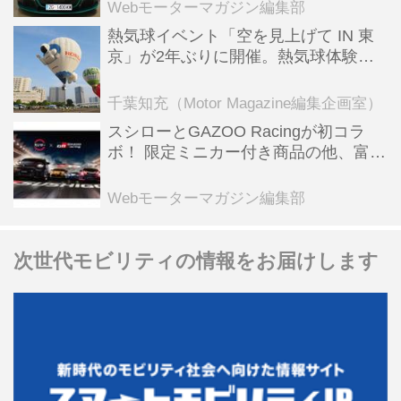
全版／115】
Webモーターマガジン編集部
熱気球イベント「空を見上げて IN 東
京」が2年ぶりに開催。熱気球体験搭
乗会や模型飛行機づくり教室などのコ
ンテンツも
千葉知充（Motor Magazine編集企画室）
スシローとGAZOO Racingが初コラ
ボ！ 限定ミニカー付き商品の他、富士
スピードウェイのイベント体験があた
る抽選企画などを展開
Webモーターマガジン編集部
次世代モビリティの情報をお届けします