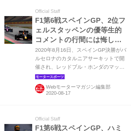
1-2で初日を終える好調なスタートを
切った。メルセデスは11番手、16番手
Official Staff
と苦しいスタートとなった。
F1第6戦スペインGP、2位フ
ェルスタッペンの優等生的
コメントの行間には悔しさ
が滲み出ていた【モーター
2020年8月16日、スペインGP決勝がバ
スポーツ】
ルセロナのカタルニアサーキットで開
催され、レッドブル・ホンダのマック
ス・フェルスタッペンが5戦連続の表
彰台となる2位でフィニッシュ。優勝
Webモーターマガジン編集部
はメルセデスAMGのルイス・ハミルト
ン、アレクサンダー・アルボンは8
位、ピエール・ガスリーは9位だっ
た。ここではスペインGPがどうして
Official Staff
こういう結果となったのか、振り返っ
F1第6戦スペインGP、ハミ