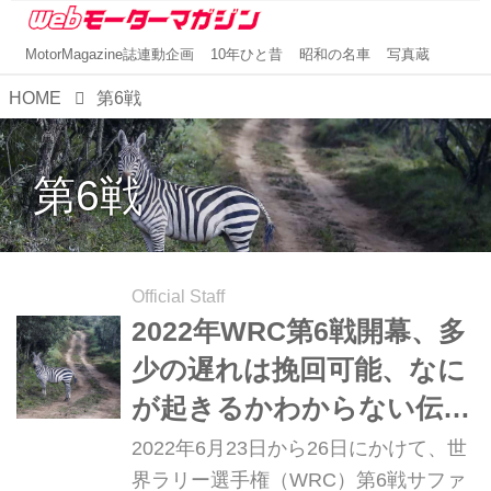
MotorMagazine誌連動企画
10年ひと昔
昭和の名車
写真蔵
HOME
第6戦
第6戦
Official Staff
2022年WRC第6戦開幕、多
少の遅れは挽回可能、なに
が起きるかわからない伝統
のグラベルラリー【サファ
2022年6月23日から26日にかけて、世
リラリー ケニア プレビュ
界ラリー選手権（WRC）第6戦サファ