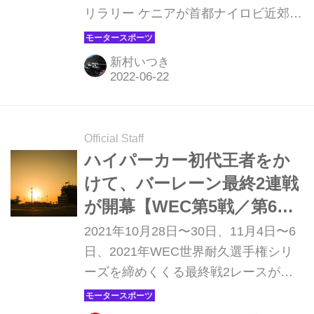
リラリー ケニアが首都ナイロビ近郊の
ー】
ナイバシャを起点に開催される。何が
起きるかわからない過酷なラリーは、
新村いつき
通常のイベントとは少し異なり、トラ
ブルへの対応力、クレバーな戦い方も
必要になってくる。
Official Staff
ハイパーカー初代王者をか
けて、バーレーン最終2連戦
が開幕【WEC第5戦／第6
戦】
2021年10月28日〜30日、11月4日〜6
日、2021年WEC世界耐久選手権シリ
ーズを締めくくる最終戦2レースが、
バーレーン サヒールのバーレーン・イ
ンターナショナル・サーキットで開催