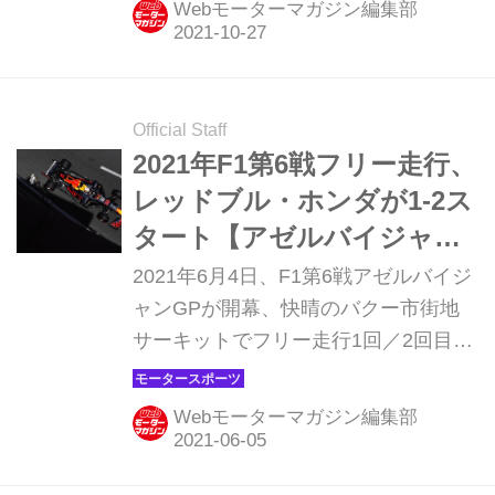
Webモーターマガジン編集部
される。トヨタは今季これまでの4戦
全てで優勝を飾っており、世界チャン
ピオンを目指しポイントリーダーとし
てこの最後の2戦に臨むことになる。
Official Staff
2021年F1第6戦フリー走行、
レッドブル・ホンダが1-2ス
タート【アゼルバイジャン
GP】
2021年6月4日、F1第6戦アゼルバイジ
ャンGPが開幕、快晴のバクー市街地
サーキットでフリー走行1回／2回目が
行われ、レッドブル・ホンダのセルジ
オ・ペレスが初日のトップタイムをマ
Webモーターマガジン編集部
ーク。2番手にマックス・フェルスタ
ッペンが入り、レッドブル・ホンダが