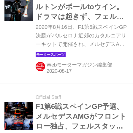
てみよう。
ルトンがポールtoウイン。
ドラマは起きず、フェルス
タッペンは2位【モータース
2020年8月16日、F1第6戦スペインGP
ポーツ】
決勝がバルセロナ近郊のカタルニアサ
ーキットで開催され、メルセデスAMG
のルイス・ハミルトンが優勝。2位に
はレッドブル・ホンダのマックス・フ
Webモーターマガジン編集部
ェルスタッペン、3位にメルセデス
AMGのバルテリ・ボッタスが入った。
ホンダ勢はレッドブルのアレキサンダ
ー・アルボンが8位、アルファタウリ
Official Staff
のピエール・ガスリーが9位、ダニー
F1第6戦スペインGP予選、
ル・クビアトは12位だった。
メルセデスAMGがフロント
ロー独占、フェルスタッペ