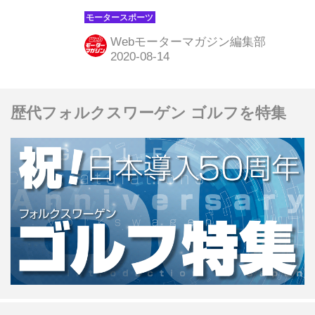
を駆って、レッドブル・ホンダはどう
ら、ホンダ勢もふくめて全車がソ...
戦うのか。フリー走行1回目は、いよ
Webモーターマガジン編集部
いよ14日金曜日11時（日本時間19時）
から始まる。 チャンピオンシップの行
方を左右する重要な一戦 惜しいレース
歴代フォルクスワーゲン ゴルフを特集
が続いていたレッドブル・ホンダのマ
ックス・フェルスタッペンが、前戦70
周年記念GPでついにメルセデスAMG
を破って快勝。その勢いのまま第6戦
スペインGPにのぞむ。 レッドブル・
ホンダにとって、スペインGPは非常
に重要なレースとなる。もし連勝する
ことができれば一気にチャンピオン争
いの流れを変えることで...