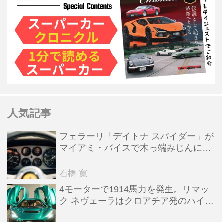
人気記事
フェラーリ「デイトナ スパイダー」が
マイアミ・バイスで木っ端みじんにな
った後「テスタロッサ」に化けた理由
石橋 寛
4モーターで1914馬力を発生。リマッ
ク ネヴェーラはクロアチア発のハイパ
ーBEV【スーパーカークロニクル・完