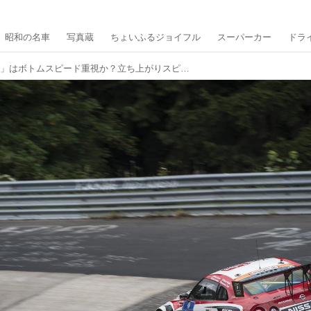
昭和の名車
写真蔵
ちょいふるジョイフル
スーパーカー
ドラ
「コーナリング」はボトムスピード重視か？立ち上がりスピード重視か？を考える【新・超高速ドラテク講座／第7回】