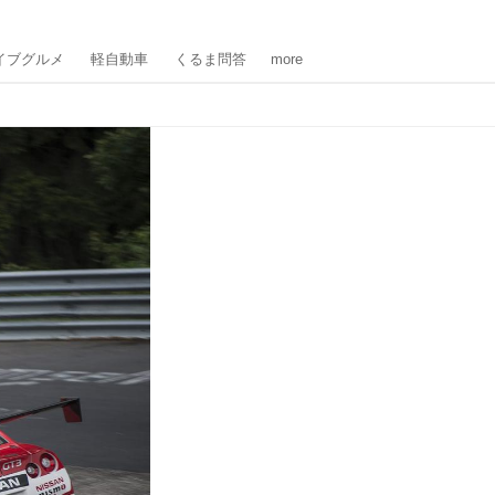
イブグルメ
軽自動車
くるま問答
more