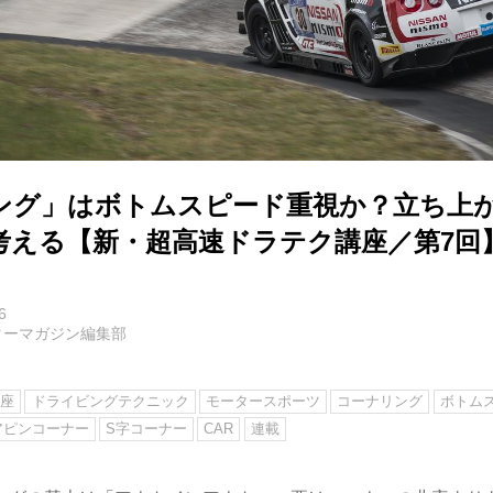
ング」はボトムスピード重視か？立ち上
考える【新・超高速ドラテク講座／第7回
6
ターマガジン編集部
講座
ドライビングテクニック
モータースポーツ
コーナリング
ボトム
アピンコーナー
S字コーナー
CAR
連載