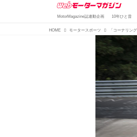
MotorMagazine誌連動企画
10年ひと昔
HOME
モータースポーツ