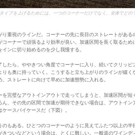
タイプを上げるためには、一つのコーナーだけでなく、全体でどの
。
がり重視のラインだ。コーナーの先に長目のストレートがある
がコーナーで頑張るより効率が良い。加速区間を長く取るため
をインに切り始めるのを少し我慢する。
了したら、ややきつい角度でコーナーに入り、続いてクリッピ
よりも奥に持っていく。こうすると立ち上がりのラインが緩く
め、ストレートに向けて早めに加速態勢に入れる。
ーを完璧なアウトインアウトで走ってしまうと、加速区間が短
ろん、その先の区間で加速が期待できない場合は、アウトイン
はケースバイケースだ（下図）。
うのもある。ひとつのコーナーのように見えてふたつ以上の半
がきついなどという場合は、とくに難しい。一般道のワインデ