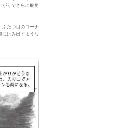
上がりでさらに舵角
、ふたつ目のコーナ
線にはみ出すような