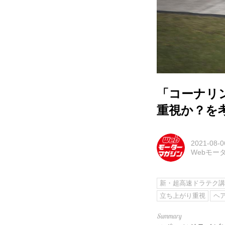
「コーナリ
重視か？を
2021-08-0
Webモー
新・超高速ドラテク
立ち上がり重視
ヘ