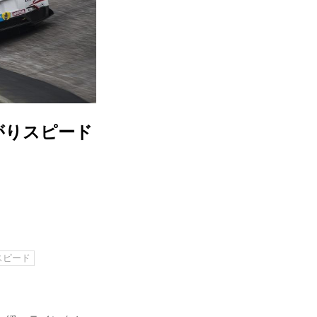
がりスピード
】
スピード