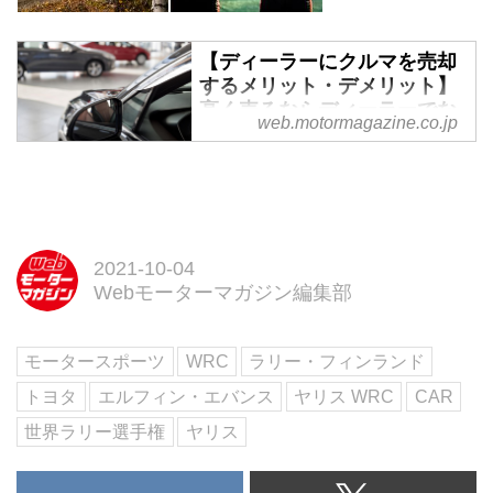
【ディーラーにクルマを売却
するメリット・デメリット】
高く売るならディーラーでな
web.motormagazine.co.jp
く買取専門店で査定をとろ
う！ - Webモーターマガジン
クルマを売却する場合、ディーラ
ーにお任せする人も少なくありま
せん。確かにディーラーに依頼す
2021-10-04
れば、新車購入とクルマの売却が
Webモーターマガジン編集部
一度に済むので便利という意見も
あります。
しかし、ディーラーでは思ったほ
モータースポーツ
WRC
ラリー・フィンランド
ど愛車に買取額が付かないという
話も聞かれ、ディーラーにクルマ
トヨタ
エルフィン・エバンス
ヤリス WRC
CAR
を売却するメリットなどないよう
世界ラリー選手権
ヤリス
にも見えます。
そこで、クルマをディーラーに売