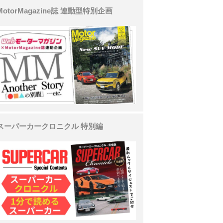
MotorMagazine誌 連動型特別企画
スーパーカークロニクル 特別編