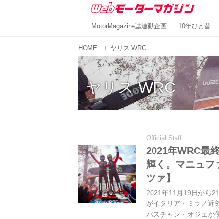
MotorMagazine誌連動企画
10年ひと昔
HOME
ヤリス WRC
ヤリス WRC
Official Staff
2021年WRC
輝く。マニュフ
ツァ】
2021年11月19日か
がイタリア・ミラノ近
バスチャン・オジェが