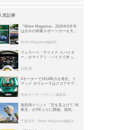
人気記事
『Motor Magazine』2026年9月号
は古今の和製スポーツカーを大特
集。欧州スポーツ＆スーパーカー
情報も満載
Motor Magazine編集部
フェラーリ「デイトナ スパイダ
ー」がマイアミ・バイスで木っ端
みじんになった後「テスタロッ
サ」に化けた理由
石橋 寛
4モーターで1914馬力を発生。リ
マック ネヴェーラはクロアチア発
のハイパーBEV【スーパーカーク
ロニクル・完全版／115】
Webモーターマガジン編集部
熱気球イベント「空を見上げて IN
東京」が2年ぶりに開催。熱気球
体験搭乗会や模型飛行機づくり教
室などのコンテンツも
千葉知充（Motor Magazine編集企画室）