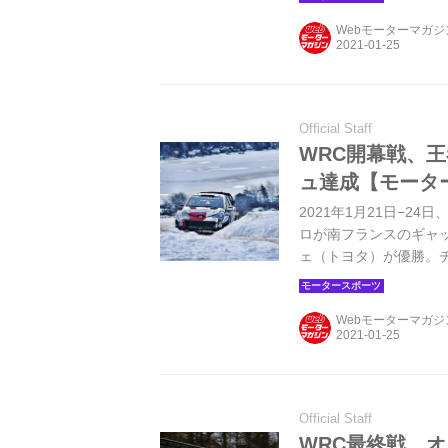
よう。
Webモーターマガ
Official Staff
WRC開幕戦、王
ュ達成【モータ
2021年1月21日−2
ロが南フランスのギャ
ェ（トヨタ）が優勝。チ
フィニッシュを達成し
己最上位となる6位で
Webモーターマガ
Official Staff
WRC最終戦、