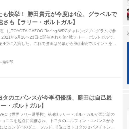
たも快挙！ 勝田貴元が今度は4位、グラベルで
速さも【ラリー・ポルトガル】
にTOYOTA GAZOO Racing WRCチャレンジプログラムで参
2021年5月20〜23日に開催された第4戦ラリー・ポルトガルで、
る4位に入賞した。これで勝田は開幕から4戦連続でポイントを獲
ライバーとして注目されるようになってきている。
ジン編集部
トヨタのエバンスが今季初優勝、勝田は自己最
リー・ポルトガル】
3日、WRC（世界ラリー選手権）第4戦ラリー・ポルトガルが西北部の
ショニスを起点に開催され、トヨタのエルフィン・エバンスが今
位にヒュンダイのダニ・ソルド、3位にはトヨタのセバスチャン・