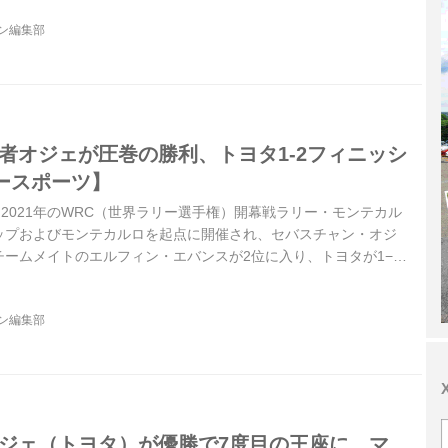
ジン編集部
者オジェが圧巻の勝利、トヨタ1-2フィニッシ
ースポーツ】
4日、2021年のWRC（世界ラリー選手権）開幕戦ラリー・モンテカル
ップおよびモンテカルロを起点に開催され、セバスチャン・オジ
ームメイトのエルフィン・エバンスが2位に入り、トヨタが1−2
た。トヨタ勢は、カッレ・ロバンペラが4位、勝田貴元がWRC自
フィニッシュするなど、幸先のいいスタートとなった。
ジン編集部
オジェ（トヨタ）が優勝で7度目の王座に、マ