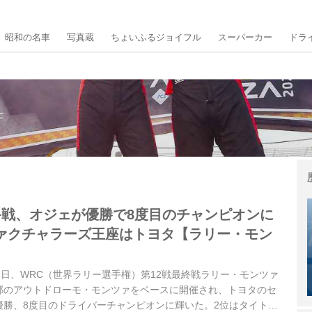
昭和の名車
写真蔵
ちょいふるジョイフル
スーパーカー
ドラ
最終戦、オジェが優勝で8度目のチャンピオンに
ァクチャラーズ王座はトヨタ【ラリー・モン
ら21日、WRC（世界ラリー選手権）第12戦最終戦ラリー・モンツァ
郊のアウトドローモ・モンツァをベースに開催され、トヨタのセ
優勝、8度目のドライバーチャンピオンに輝いた。2位はタイトル