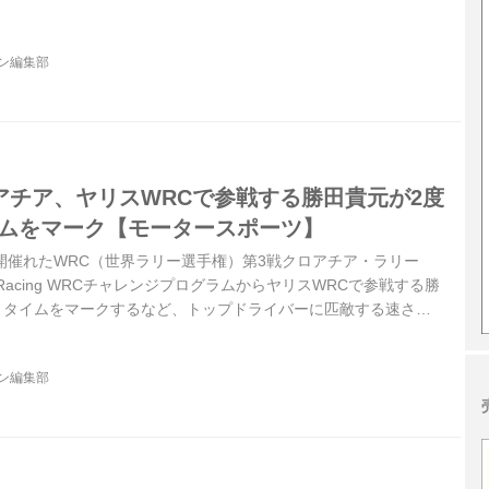
ジン編集部
アチア、ヤリスWRCで参戦する勝田貴元が2度
イムをマーク【モータースポーツ】
日に開催れたWRC（世界ラリー選手権）第3戦クロアチア・ラリー
O Racing WRCチャレンジプログラムからヤリスWRCで参戦する勝
ストタイムをマークするなど、トップドライバーに匹敵する速さを
注目を集めた。最終的には3戦連続となる6位入賞を果たした。
ジン編集部