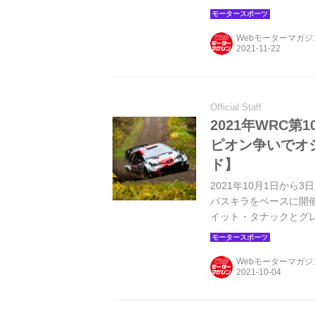
を争ったチームメイトの
ャラーズ王座を確定、
Webモーターマガ
た。
Official Staff
2021年WRC
ピオン争いでオ
ド】
2021年10月1日か
バスキラをベースに開
イット・タナックとグ
ー選手権における首位オ
Webモーターマガ