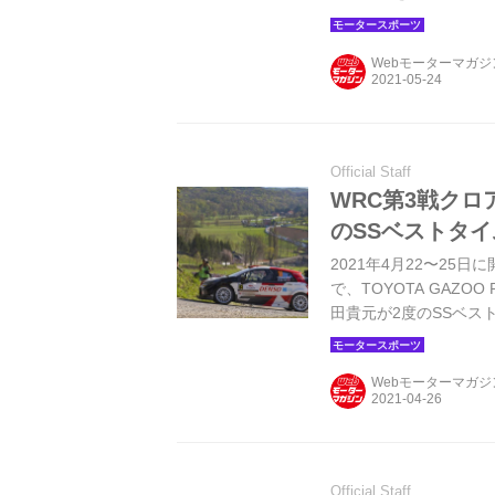
オジェが入った。
Webモーターマガ
Official Staff
WRC第3戦クロ
のSSベストタ
2021年4月22〜25
で、TOYOTA GAZO
田貴元が2度のSSベ
示して世界から大きな
Webモーターマガ
Official Staff