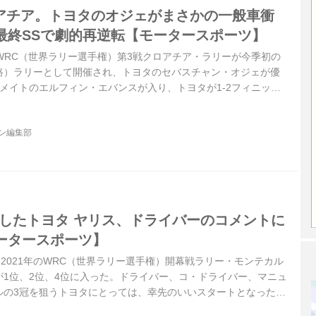
ロアチア。トヨタのオジェがまさかの一般車衝
最終SSで劇的再逆転【モータースポーツ】
5日、WRC（世界ラリー選手権）第3戦クロアチア・ラリーが今季初の
路）ラリーとして開催され、トヨタのセバスチャン・オジェが優
メイトのエルフィン・エバンスが入り、トヨタが1-2フィニッシ
ンダイのティエリー・ヌーヴィルが入った。
ジン編集部
制したトヨタ ヤリス、ドライバーのコメントに
ータースポーツ】
4日、2021年のWRC（世界ラリー選手権）開幕戦ラリー・モンテカル
が1位、2位、4位に入った。ドライバー、コ・ドライバー、マニュ
ルの3冠を狙うトヨタにとっては、幸先のいいスタートとなった。
をとおして、今年のWRCのポイントはどこにあるのか、探ってみ