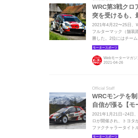
WRC第3戦ク
突を受けるも、
2021年4月22〜2
フルターマック（舗装
勝した。2位にはチーム
ュを達成。3位にヒュ
Webモーターマガ
Official Staff
WRCモンテを
自信が漲る【モ
2021年1月21日−2
ロが開催され、トヨタ
ファクチャラータイト
ラリー・モンテカルロ