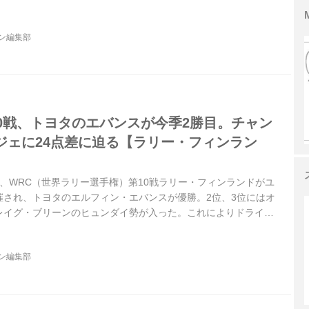
エルフィン・エバンス。トヨタは2018年以来のマニュファクチ
マニュファクチャラー／ドライバー／コドライバーの3冠を達成し
ジン編集部
第10戦、トヨタのエバンスが今季2勝目。チャン
ジェに24点差に迫る【ラリー・フィンラン
ら3日、WRC（世界ラリー選手権）第10戦ラリー・フィンランドがユ
催され、トヨタのエルフィン・エバンスが優勝。2位、3位にはオ
レイグ・ブリーンのヒュンダイ勢が入った。これによりドライバ
ジェと2位エバンスの差は24ポイントに縮まった。
ジン編集部