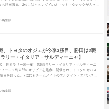
ヨタの勝田貴元、3位にはヒュンダイのオィット・タナックが入っ
ジン編集部
第5戦、トヨタのオジェが今季3勝目、勝田は2戦
【ラリー・イタリア・サルディーニャ】
、WRC（世界ラリー選手権）第5戦ラリー・イタリア・サルディーニ
ディーニャ島東部のオリビアを起点に開催され、トヨタのセバス
3勝目を飾った。2位にもチームメイトのエルフィン・エバンスが
の1-2フィニッシュとなった。勝田貴元は前戦に続いて自己最上
ッシュしている。
ジン編集部