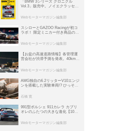
「BMW 3シリーズ クロニクル
Vol.3」販売中。ノイエクラッセか
ら3シリーズへ、誕生50周年記念
ムック
Webモーターマガジン編集部
スシローとGAZOO Racingが初コ
ラボ！ 限定ミニカー付き商品の
他、富士スピードウェイのイベン
ト体験があたる抽選企画などを展
Webモーターマガジン編集部
開
【お盆の高速道路情報】各管理運
営会社が渋滞予測を発表。40km以
上の渋滞を予測されている道が複
数ある
Webモーターマガジン編集部
AMG独自の6.2リッターV10エンジ
ンを搭載した実験車両!? ひっそり
生き残っていた「CLK DTM AMG
P900 プロトタイプ」とは
石橋 寛
991型ポルシェ 911カレラ カブリ
オレのふたつの大きな進化【10年
ひと昔の新車】
Webモーターマガジン編集部