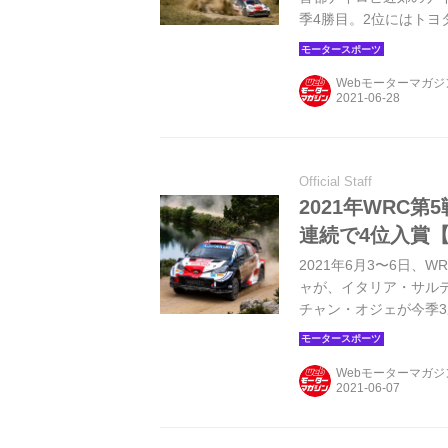
季4勝目。2位にはト
た。
Webモーターマガ
Official Staff
2021年WRC
連続で4位入賞
2021年6月3〜6日
ャが、イタリア・サル
チャン・オジェが今季
入り、トヨタ今季3度目
位タイの4位でフィニ
Webモーターマガ