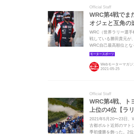
Official Staff
WRC第4戦でま
オジェと互角の
WRC（世界ラリー選手権）
戦している勝田貴元が、
WRC自己最高順位とな
得、表彰台も狙えるド
Webモーターマガ
Official Staff
WRC第4戦、
上位の4位【ラ
2021年5月20〜2
古都ポルト近郊のマト
季初優勝を飾った。2