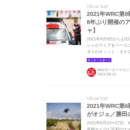
Official Staff
2021年WRC
8年ぶり開催の
ャ】
2021年9月9日から
シャがラミアをベース
ダイのオィット・タナ
Webモーターマガ
Official Staff
2021年WRC
がオジェ／勝田
2021年6月23〜2
首都ナイロビ近郊のナ