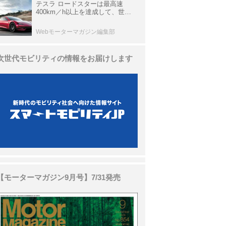
テスラ ロードスターは最高速
400km／h以上を達成して、世界
最速を目指すハイパーEV【スーパ
ーカークロニクル・完全版／
Webモーターマガジン編集部
113】
次世代モビリティの情報をお届けします
【モーターマガジン9月号】7/31発売