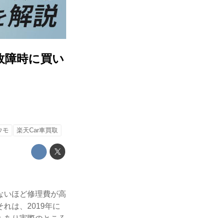
故障時に買い
ウモ
楽天Car車買取
ないほど修理費が高
れは、2019年に