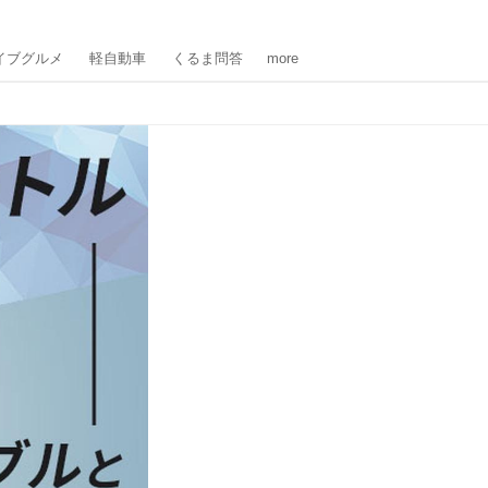
イブグルメ
軽自動車
くるま問答
more