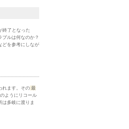
売が終了となった
ラブルは何なのか？
などを参考にしなが
われます。その
最
年のようにリコール
所は多岐に渡りま