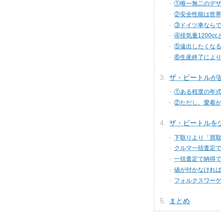
①唯一無二のデ
②安全性能は世
③ドイツ車なら
④排気量1200
⑤遠出したくなる燃費
⑥生産終了によ
ザ・ビートルが
①ある程度の年
②ただし、愛着
ザ・ビートルを
下取りより「買
クルマ一括査定
一括査定で納得
値が付かなけれ
フォルクスワー
まとめ