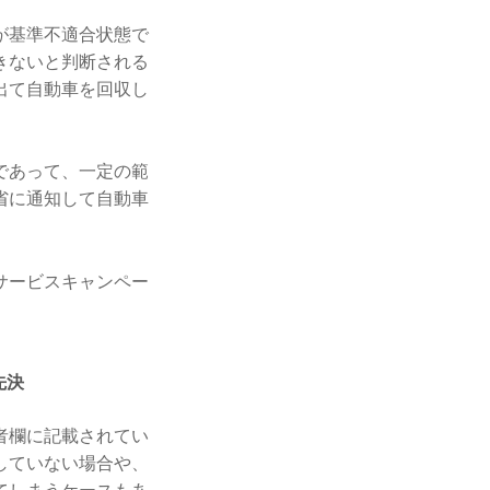
が基準不適合状態で
きないと判断される
出て自動車を回収し
であって、一定の範
省に通知して自動車
サービスキャンペー
。
先決
者欄に記載されてい
していない場合や、