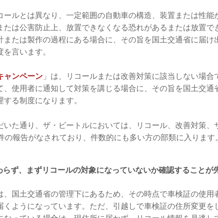
コールとは異なり、一定範囲の自動車の構造、装置または性能
または公害防止上、放置できなくなる恐れがあるまたは放置で
計または製作の過程にある場合に、その旨を国土交通省に届け
度を言います。
キャンペーン
」は、リコールまたは改善対策に該当しない場合
て、使用者に通知して対策を講じる場合に、その旨を国土交通
理する制度になります。
だいた通り、ザ・ビートルにおいては、リコール、改善対策、
4件の報告がなされており、件数的にも多い方の部類に入ります
わらず、まずリコールの対象になっていないか確認することが
は、国土交通省の管理下にあるため、その時点で車検証の使用
届くようになっています。ただ、引越しで車検証の住所変更を