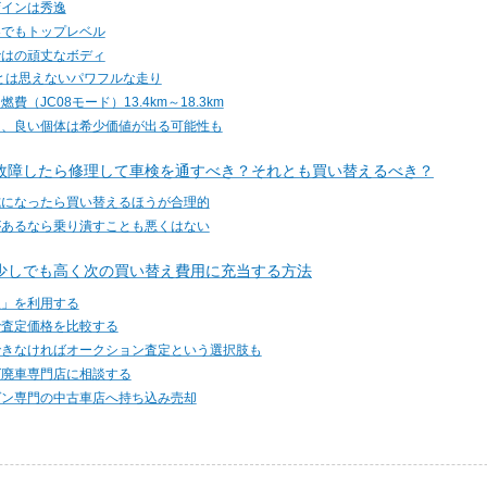
ザインは秀逸
界でもトップレベル
ではの頑丈なボディ
ccとは思えないパワフルな走り
（JC08モード）13.4km～18.3km
り、良い個体は希少価値が出る可能性も
故障したら修理して車検を通すべき？それとも買い替えるべき？
式になったら買い替えるほうが合理的
があるなら乗り潰すことも悪くはない
少しでも高く次の買い替え費用に充当する方法
取」を利用する
で査定価格を比較する
できなければオークション査定という選択肢も
ば廃車専門店に相談する
ゲン専門の中古車店へ持ち込み売却