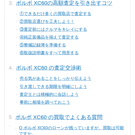
ボルボ XC60の高額査定を引き出すコツ
①できるだけ多くの買取店で査定する
②買取店選びを工夫しよう！
③査定前にはクルマをキレイにする
④純正装備品を揃えて査定する
⑤整備記録簿を準備する
⑥取扱説明書をすべて用意する
ボルボ XC60 の査定交渉術
売る気があることをしっかり伝えよう
引き渡しできる期限を明確にしよう
査定士とは積極的に会話しよう
事前に相場を調べておこう
ボルボ XC60 の買取でよくある質問
Q.ボルボ XC60のローンが残っていますが、買取は可能
ですか。