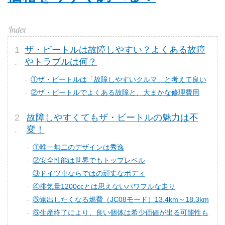
ザ・ビートルは故障しやすい？よくある故障
やトラブルは何？
①ザ・ビートルは「故障しやすいクルマ」と考えて良い
②ザ・ビートルでよくある故障と、大まかな修理費用
故障しやすくてもザ・ビートルの魅力は不
変！
①唯一無二のデザインは秀逸
②安全性能は世界でもトップレベル
③ドイツ車ならではの頑丈なボディ
④排気量1200ccとは思えないパワフルな走り
⑤遠出したくなる燃費（JC08モード）13.4km～18.3km
⑥生産終了により、良い個体は希少価値が出る可能性も