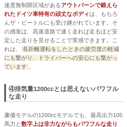
速度無制限区域がある
アウトバーンで鍛えら
れたドイツ車特有の頑丈なボディ
は、もちろ
んザ・ビートルにも受け継がれています。そ
の感覚は、高速道路で速く走れば走るほど安
定した走りを見せることで実感できます。こ
れは、
長距離運転をしたときの疲労度の軽減
にも繋がり、ドライバーへの安心にも繋がっ
ています
。
④排気量1200ccとは思えないパワフル
な走り
廉価モデルの1200ccモデルでも、最高出力105
馬力と
数字上は非力ながらもパワフルな走り