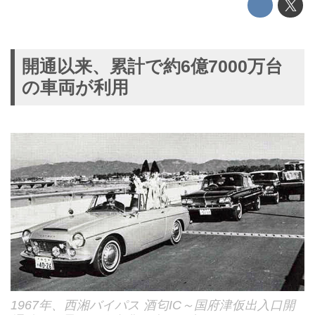
開通以来、累計で約6億7000万台
の車両が利用
1967年、西湘バイパス 酒匂IC～国府津仮出入口開