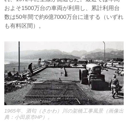
およそ1500万台の車両が利用し、累計利用台
数は50年間で約6億7000万台に達する（いずれ
も有料区間）。
1965年、酒匂（さかわ）川の架橋工事風景（画像出
典：小田原市HP）。