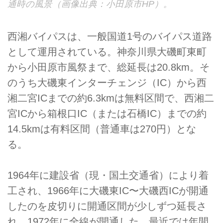
通時の風景（画像出典：小田原市HP）。
西湘バイパスは、一般国道1号のバイパス道路
として運用されている。神奈川県大磯町東町
から小田原市風祭まで、総延長は20.8km。そ
のうち大磯東インターチェンジ（IC）から西
湘二宮ICまでの約6.3kmは無料区間で、西湘二
宮ICから箱根口IC（または石橋IC）までの約
14.5kmは有料区間（普通車は270円）とな
る。
1964年に建設省（現・国土交通省）により着
工され、1966年に大磯東IC〜大磯西ICが開通
したのを皮切りに開通区間が少しずつ延長さ
れ、1972年に全線が開通した。最近では年間