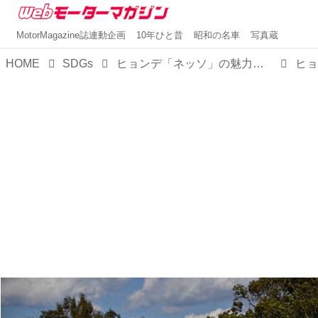
MotorMagazine誌連動企画
10年ひと昔
昭和の名車
写真蔵
HOME
SDGs
ヒョンデ「ネッソ」の魅力はトータルバランスの良さ。ガソリン車からの乗り換えがスムーズな快適SUV【試乗】
ヒョ