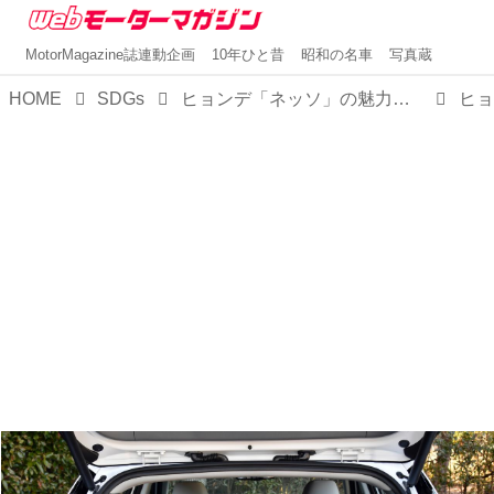
MotorMagazine誌連動企画
10年ひと昔
昭和の名車
写真蔵
HOME
SDGs
ヒョンデ「ネッソ」の魅力はトータルバランスの良さ。ガソリン車からの乗り換えがスムーズな快適SUV【試乗】
ヒョ