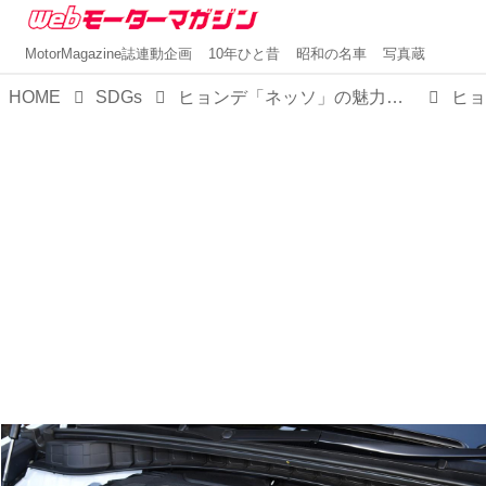
MotorMagazine誌連動企画
10年ひと昔
昭和の名車
写真蔵
HOME
SDGs
ヒョンデ「ネッソ」の魅力はトータルバランスの良さ。ガソリン車からの乗り換えがスムーズな快適SUV【試乗】
ヒョ