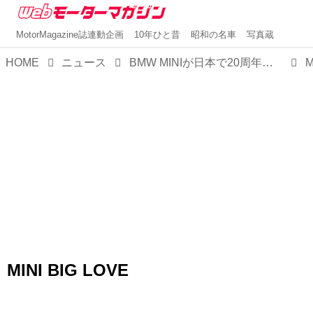
MotorMagazine誌連動企画
10年ひと昔
昭和の名車
写真蔵
HOME
ニュース
BMW MINIが日本で20周年！ 3月2日「MINIの日」にBIG LOVE ACTION powered by MINI始動
M
MINI BIG LOVE