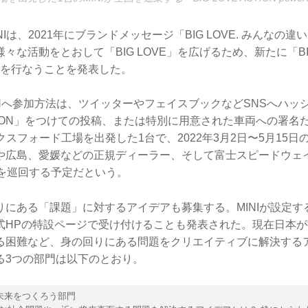
Iは、2021年にブランドメッセージ「BIG LOVE. みんなの
な活動をとおして「BIG LOVE」を広げるため、新たに「BIG L
MINI」を行なうことを発表した。
CTIONへ参加方法は、ツイッターやフェイスブックなどSNSへハッ
ACTION」をつけての投稿、または特別に用意された車両への署
ックスフォード工場を出発した1台で、2022年3月2日〜5月15
や広島、愛媛などの正規ディーラー、そして富士スピードウェイ
所を巡回する予定だという。
りにある「課題」に対するアイデアも募集する。MINIが設定す
式HPの特設ページで受け付けることも発表された。現在日本
る困難など、身の回りにある問題をクリエイティブに解決する
る3つの部門は以下のとおり。
未来をつくろう部門