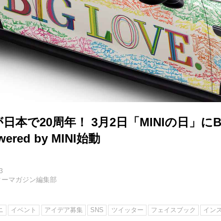
Iが日本で20周年！ 3月2日「MINIの日」にBI
wered by MINI始動
3
ターマガジン編集部
ニ
イベント
アイデア募集
SNS
ツイッター
フェイスブック
イン