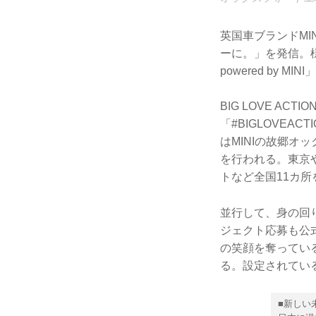
英国車ブランドMIN
ーに。」を発信。様々
powered by 
BIG LOVE A
「#BIGLOVE
はMINIの故郷オ
を行われる。東京
トなど全国11カ
並行して、身の回
ジェクト応募も公
の笑顔を奪ってい
る。設定されてい
■新しい