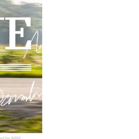
by MINI」。