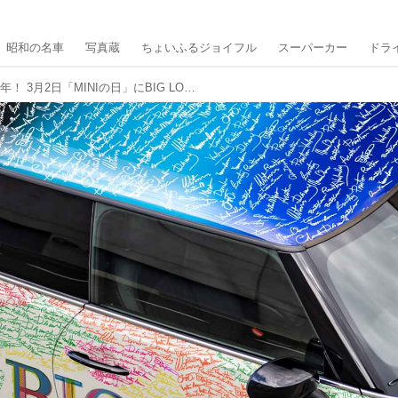
昭和の名車
写真蔵
ちょいふるジョイフル
スーパーカー
ドラ
BMW MINIが日本で20周年！ 3月2日「MINIの日」にBIG LOVE ACTION powered by MINI始動