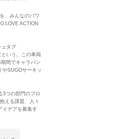
違いを、みんなのパワ
OVE ACTION
シュタグ
名だという。この車両
日の期間でキャラバン
やSUGOサーキッ
る3つの部門のプロ
が抱える課題、人々
アイデアを募集す