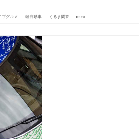
イブグルメ
軽自動車
くるま問答
more