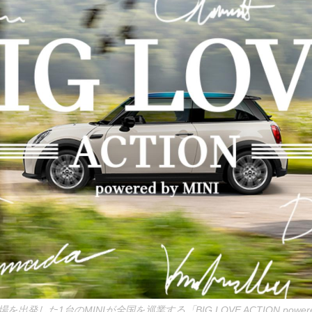
発した1台のMINIが全国を巡業する「BIG LOVE ACTION powered 