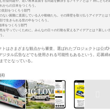
む社会問題や、近い将来直面する問題を解決するアイデアとは？ 枠にとらわ
れからの日本をつくろう。
の笑顔をつくろう部門
のない困難に直面している人や動物たち。その障壁を取り払うアイデアとは？
顔で生きられる世の中をつくろう。
地球をつくろう部門
然を守っていくために。みんなの日々の行動を変えるアイデアとは？新しい
う。
クトはさまざまな観点から審査、選ばれたプロジェクトは公式
デジタル広告などでも使用される可能性もあるという。応募締め
00までとなっている。
4