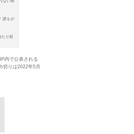
れない発
 誰もが
当たり前
HP内で公表される
切りは2022年5月