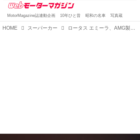
MotorMagazine誌連動企画
10年ひと昔
昭和の名車
写真蔵
HOME
スーパーカー
ロータス エミーラ、AMG製4気筒版「ファーストエディション」をイギリス本国で発表。公道走行できる最強の2Lターボ