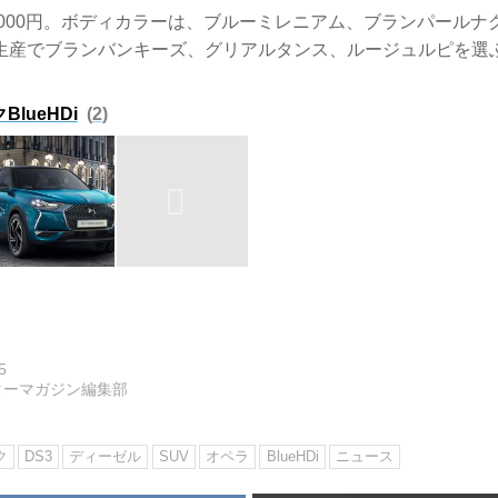
7000円。ボディカラーは、ブルーミレニアム、ブランパール
生産でブランバンキーズ、グリアルタンス、ルージュルピを選
lueHDi
2
5
ターマガジン編集部
ク
DS3
ディーゼル
SUV
オペラ
BlueHDi
ニュース