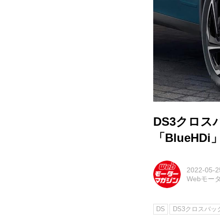
DS3クロス
「BlueHD
2022-05-2
Webモー
DS
DS3クロスバッ