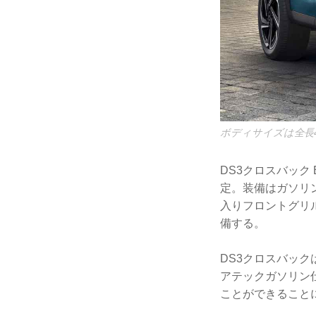
ボディサイズは全⻑4
DS3クロスバック
定。装備はガソリ
入りフロントグリ
備する。
DS3クロスバック
アテックガソリン仕
ことができること