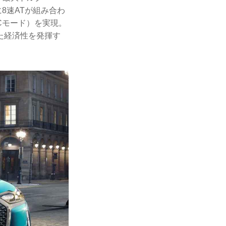
に8速ATが組み合わ
TCモード）を実現。
た経済性を発揮す