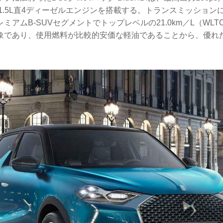
る1.5L直4ディーゼルエンジンを搭載する。トランスミッション
ミアムB-SUVセグメントでトップレベルの21.0km／L（WL
象であり、使用燃料が比較的安価な軽油であることから、優れ