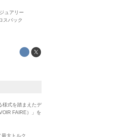
グジュアリー
ロスバック
る様式を踏まえたデ
R FAIRE）」を
s／最大トルク