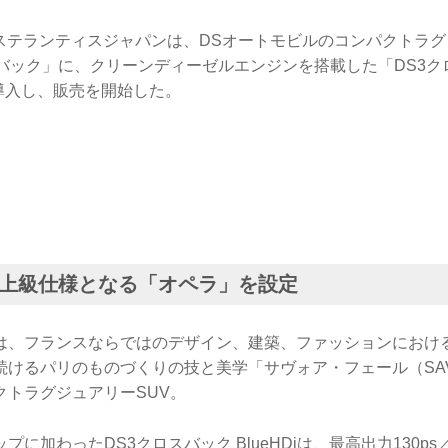
日、ステランティスジャパンは、DSオートモビルのコンパクトラ
スバック」に、クリーンディーゼルエンジンを搭載した「DS3ク
追加導入し、販売を開始した。
上級仕様となる「オペラ」を設定
クは、フランスならではのデザイン、建築、ファッションにおけ
けるパリのものづくりの技と美学「サヴォア・フェール（SAVOI
クトラグジュアリーSUV。
プに加わったDS3クロスバック BlueHDiは、最高出力130p