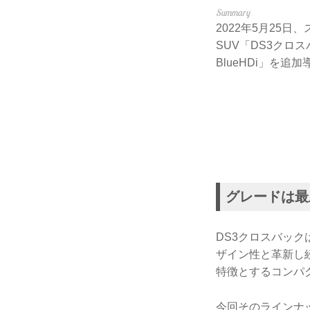
2022年5月25
SUV「DS3クロ
BlueHDi」を
グレードは最
DS3クロスバッ
ザイン性と革新し続
特徴とするコンパ
今回そのラインナッ