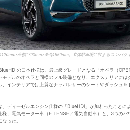
120mm×全幅1790mm×全高1550mm。立体駐車場に収まるコンパ
 BlueHDiの日本仕様は、最上級グレードとなる「オペラ（OP
ンモデルのオペラと同様のフル装備となり、エクステリアには
ル、インテリアでは上質なナッパレザーのシートやダッシュ＆
は、ディーゼルエンジン仕様の「BlueHDi」が加わったことにより
様、電気モーター車（E-TENSE／電気自動車）と、3つの
になった。