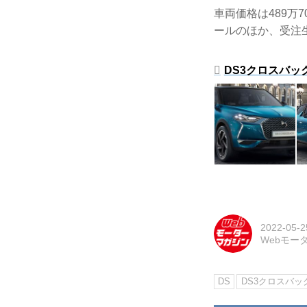
車両価格は489万
ールのほか、受注
DS3クロスバックB
2022-05-2
Webモー
DS
DS3クロスバッ