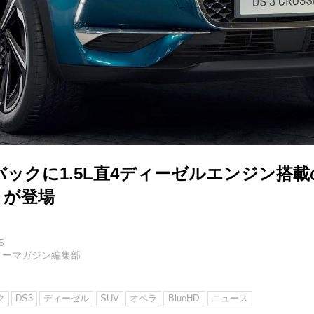
バックに1.5L直4ディーゼルエンジン搭載
i」が登場
5
ターマガジン編集部
ク
DS3
ディーゼル
SUV
オペラ
BlueHDi
ニュース