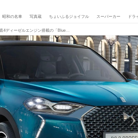
昭和の名車
写真蔵
ちょいふるジョイフル
スーパーカー
ドラ
DS3クロスバックに1.5L直4ディーゼルエンジン搭載の「BlueHDi」が登場