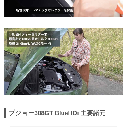
プジョー308GT BlueHDi 主要諸元