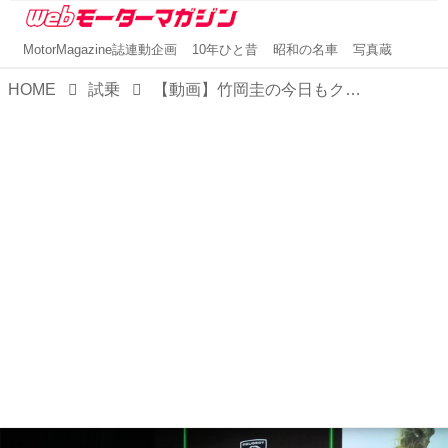
MotorMagazine誌連動企画
10年ひと昔
昭和の名車
写真蔵
HOME
試乗
【動画】竹岡圭の今日もクルマと「プジョー 308」（2020年4月放映）