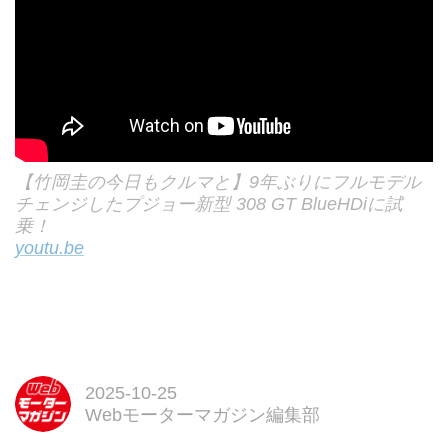
【竹岡圭の今日もクルマと】9年ぶりにフルモデル
チェンジしたプジョー新型 308 GT BlueHDiに試
乗！
youtu.be
2025-10-25
Webモーターマガジン編集部