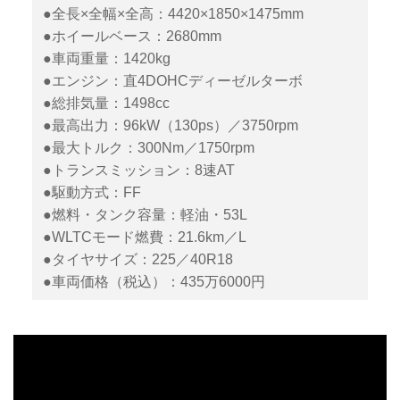
●全長×全幅×全高：4420×1850×1475mm
●ホイールベース：2680mm
●車両重量：1420kg
●エンジン：直4DOHCディーゼルターボ
●総排気量：1498cc
●最高出力：96kW（130ps）／3750rpm
●最大トルク：300Nm／1750rpm
●トランスミッション：8速AT
●駆動方式：FF
●燃料・タンク容量：軽油・53L
●WLTCモード燃費：21.6km／L
●タイヤサイズ：225／40R18
●車両価格（税込）：435万6000円