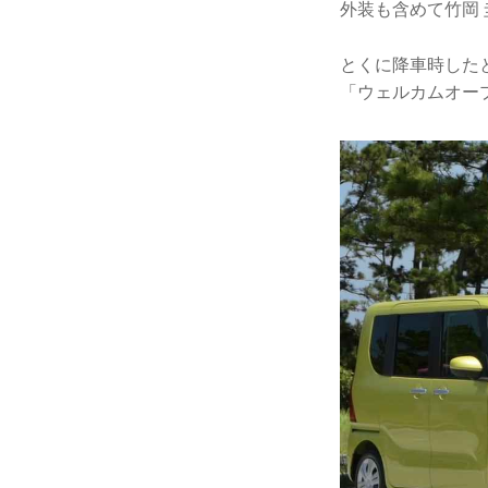
外装も含めて竹岡
とくに降車時した
「ウェルカムオー