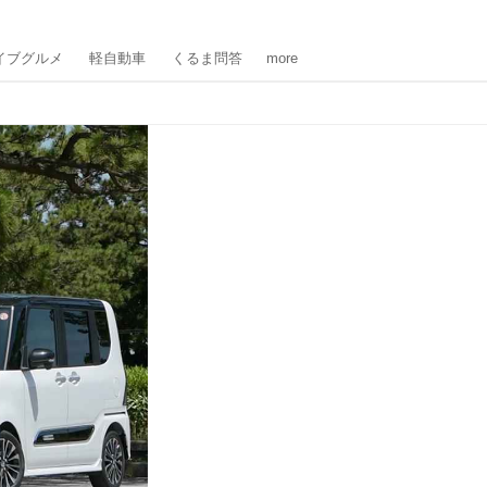
イブグルメ
軽自動車
くるま問答
more