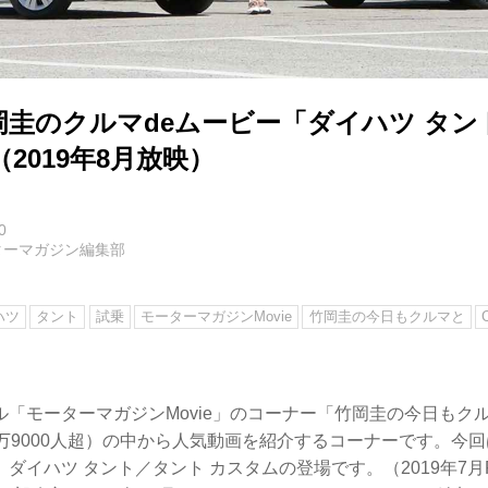
岡圭のクルマdeムービー「ダイハツ タン
2019年8月放映）
0
ターマガジン編集部
ハツ
タント
試乗
モーターマガジンMovie
竹岡圭の今日もクルマと
ンネル「モーターマガジンMovie」のコーナー「竹岡圭の今日も
万9000人超）の中から人気動画を紹介するコーナーです。今
ダイハツ タント／タント カスタムの登場です。（2019年7月FM