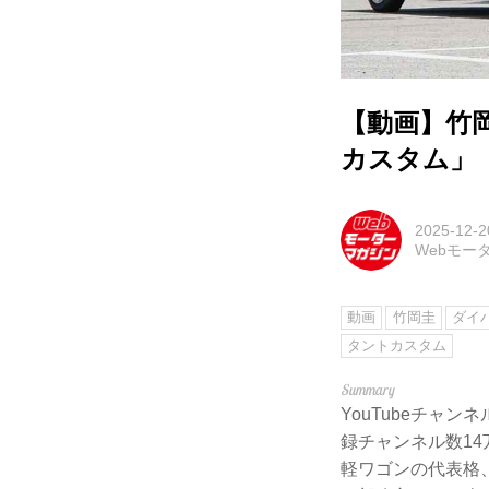
【動画】竹
カスタム」（
2025-12-2
Webモー
動画
竹岡圭
ダイ
タントカスタム
YouTubeチャ
録チャンネル数14
軽ワゴンの代表格、