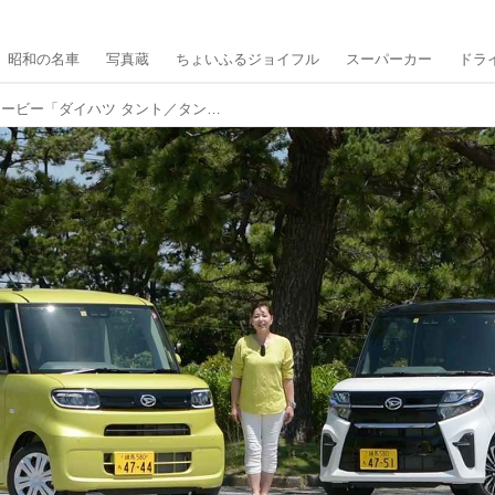
昭和の名車
写真蔵
ちょいふるジョイフル
スーパーカー
ドラ
【動画】竹岡圭のクルマdeムービー「ダイハツ タント／タント カスタム」（2019年8月放映）