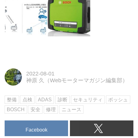
2022-08-01
神原 久（Webモーターマガジン編集部）
整備
点検
ADAS
診断
セキュリティ
ボッシュ
BOSCH
安全
修理
ニュース
Facebook