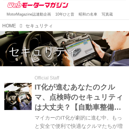
MotorMagazine誌連動企画
10年ひと昔
昭和の名車
写真蔵
HOME
セキュリティ
セキュリティ
Official Staff
IT化が進むあなたのクル
マ、点検時のセキュリティ
は大丈夫？【自動車整備に
異変アリ】
マイカーのIT化が劇的に進む中、もっ
と安全で便利で快適なクルマたちが増