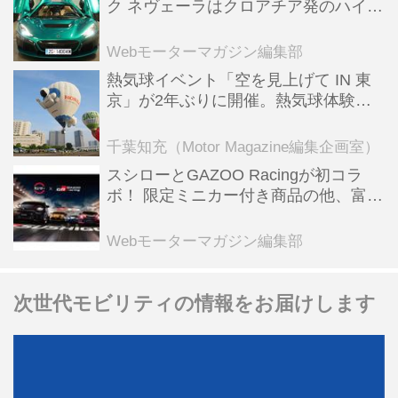
ク ネヴェーラはクロアチア発のハイパ
ーBEV【スーパーカークロニクル・完
全版／115】
Webモーターマガジン編集部
熱気球イベント「空を見上げて IN 東
京」が2年ぶりに開催。熱気球体験搭
乗会や模型飛行機づくり教室などのコ
ンテンツも
千葉知充（Motor Magazine編集企画室）
スシローとGAZOO Racingが初コラ
ボ！ 限定ミニカー付き商品の他、富士
スピードウェイのイベント体験があた
る抽選企画などを展開
Webモーターマガジン編集部
次世代モビリティの情報をお届けします