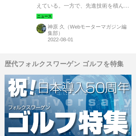
えている。一方で、先進技術を積んだ
今どきのクルマたちの「点検・整備」
について今、大きな変革の時が訪れつ
神原 久（Webモーターマガジン編
つある。たとえば・・・欧州車に乗っ
集部）
ている人は、整備や修理に出す時の
「セキュリティ」のことを、ちょっと
真面目に考えておいたほうがいいかも
歴代フォルクスワーゲン ゴルフを特集
しれない。