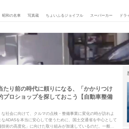
昭和の名車
写真蔵
ちょいふるジョイフル
スーパーカー
ドラ
当たり前の時代に頼りになる、「かかりつけ
的プロショップを探しておこう【自動車整備
」な社会に向けて、クルマの点検・整備事業に変化の時が訪れよ
なADASを本当に安心して使うために、国土交通省を中心として
備技術の高度化」に向けた取り組みが加速しているのだ。一般ユ