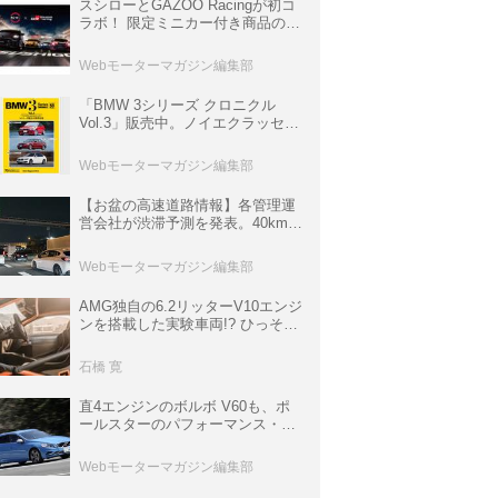
スシローとGAZOO Racingが初コ
ラボ！ 限定ミニカー付き商品の
他、富士スピードウェイのイベン
ト体験があたる抽選企画などを展
Webモーターマガジン編集部
開
「BMW 3シリーズ クロニクル
Vol.3」販売中。ノイエクラッセか
ら3シリーズへ、誕生50周年記念
ムック
Webモーターマガジン編集部
【お盆の高速道路情報】各管理運
営会社が渋滞予測を発表。40km以
上の渋滞を予測されている道が複
数ある
Webモーターマガジン編集部
AMG独自の6.2リッターV10エンジ
ンを搭載した実験車両!? ひっそり
生き残っていた「CLK DTM AMG
P900 プロトタイプ」とは
石橋 寛
直4エンジンのボルボ V60も、ポ
ールスターのパフォーマンス・パ
ッケージでパワーアップ【10年ひ
と昔の新車】
Webモーターマガジン編集部