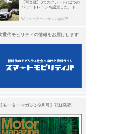
【写真蔵】3つのグレードに2つの
パワートレーンも設定した、トヨ
タ 新型「RAV4」
Webモーターマガジン編集部
次世代モビリティの情報をお届けします
【モーターマガジン9月号】7/31発売