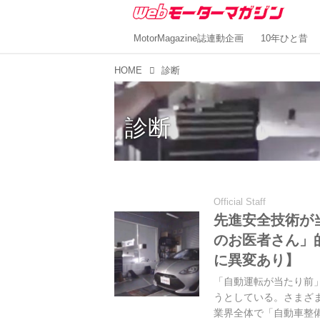
MotorMagazine誌連動企画
10年ひと昔
HOME
診断
診断
Official Staff
先進安全技術が
のお医者さん」
に異変あり】
「自動運転が当たり前
うとしている。さまざま
業界全体で「自動車整