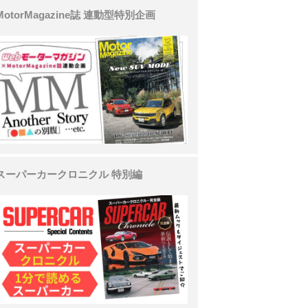
MotorMagazine誌 連動型特別企画
スーパーカークロニクル 特別編