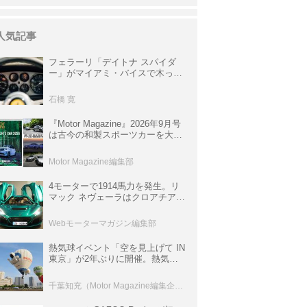
人気記事
フェラーリ「デイトナ スパイダ
ー」がマイアミ・バイスで木っ端
みじんになった後「テスタロッ
サ」に化けた理由
石橋 寛
『Motor Magazine』2026年9月号
は古今の和製スポーツカーを大特
集。欧州スポーツ＆スーパーカー
情報も満載
Motor Magazine編集部
4モーターで1914馬力を発生。リ
マック ネヴェーラはクロアチア発
のハイパーBEV【スーパーカーク
ロニクル・完全版／115】
Webモーターマガジン編集部
熱気球イベント「空を見上げて IN
東京」が2年ぶりに開催。熱気球
体験搭乗会や模型飛行機づくり教
室などのコンテンツも
千葉知充（Motor Magazine編集企画室）