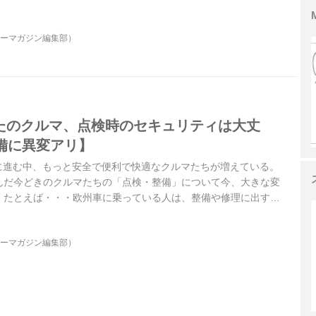
乗り続けるために、頼りになるプロショップのスキルについて、
が大切かもしれない。
ターマガジン編集部）
なたのクルマ、点検時のセキュリティは大丈
備に異変アリ】
的に進む中、もっと安全で便利で快適なクルマたちが増えている。
んだ今どきのクルマたちの「点検・整備」について今、大きな変
。たとえば・・・欧州車に乗っている人は、整備や修理に出す時
ことを、ちょっと真面目に考えておいたほうがいいかもしれな
ターマガジン編集部）