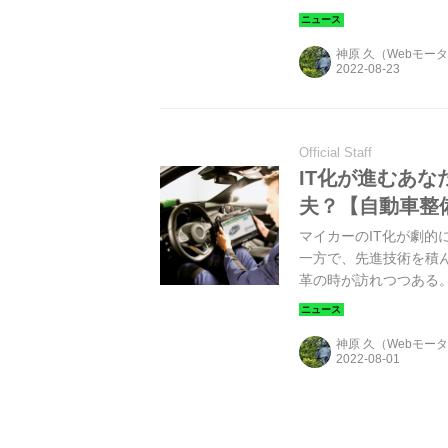
ーザーも愛車を正しく
改めて知っておくこと
神原 久（Webモー
Official Staff
IT化が進むあ
夫？【自動車整
マイカーのIT化が劇
一方で、先進技術を積
革の時が訪れつつある
の「セキュリティ」の
い。
神原 久（Webモー