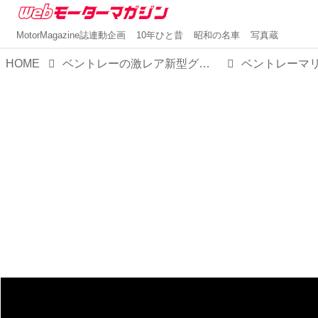
MotorMagazine誌連動企画
10年ひと昔
昭和の名車
写真蔵
HOME
ベントレーの激レア新型グランドツアラー「バトゥール」プロジェクトが本格始動。今度はいったい何台作るのか？