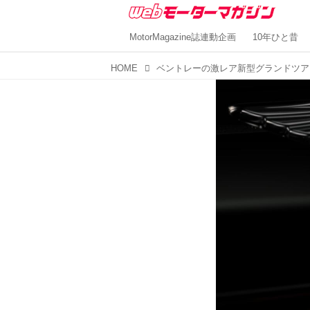
MotorMagazine誌連動企画
10年ひと昔
HOME