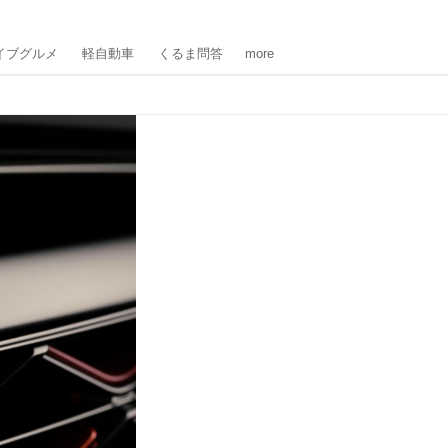
イブグルメ
軽自動車
くるま問答
more