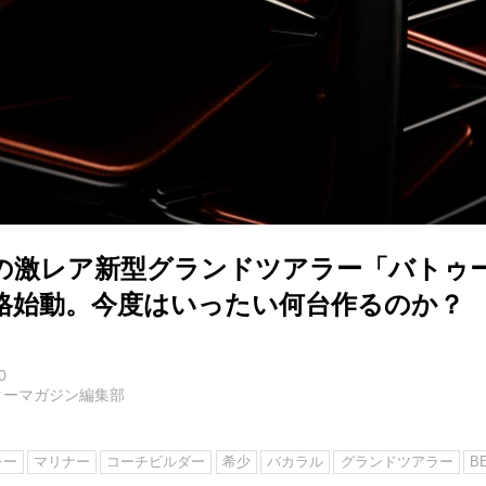
の激レア新型グランドツアラー「バトゥ
格始動。今度はいったい何台作るのか？
0
ターマガジン編集部
レー
マリナー
コーチビルダー
希少
バカラル
グランドツアラー
B