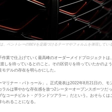
は、ベントレーのBEVを定義づけるテーマやフォルムを体現してい
作業で仕上げていく最高峰のオーダーメイドプロジェクトは、2
き渡しを待っているとのこと。その区切りを待っていたかのよ
注モデルの存在を明らかにした。
マリナー・バトゥール」。正式発表は2022年8月21日の、
カラルは華やかな存在感を放つ2シーターオープンスポーツだ
ブなコーチビルト・グランドツアラー」だという。おそらくは
作られることになる。