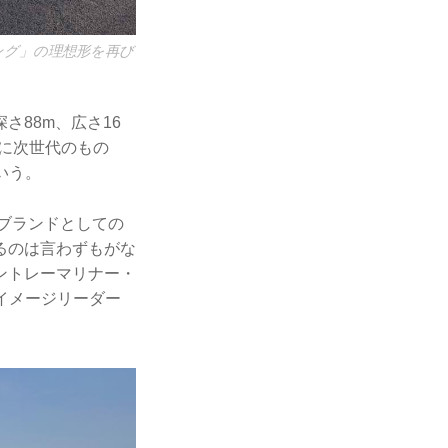
ング」の理想形を再び
88m、広さ16
に次世代のもの
いう。
、ブランドとしての
るのは言わずもがな
ントレーマリナー・
イメージリーダー