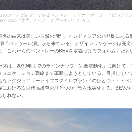
古のコーチビルダーであるベントレーマリナーが「コーチビルディ
るための「宣言」だった、と言っていいだろう。
車名の由来は美しい自然の湖だ。インドネシアのバリ島にある深さ
ラ湖「バトゥール湖」から来ている。デザインランゲージは完全
は「これからのベントレーのBEVを定義づけるフォルム」だと
ーズは、2030年までのラインナップ「完全電動化」に向けて
ミュニケーション戦略まで革新しようとしている。目指してい
名なラグジュアリーライフスタイルブランドのひとつ・・・ベ
界における次世代高級車のひとつの理想を現実化する、BEVの
もしれない。