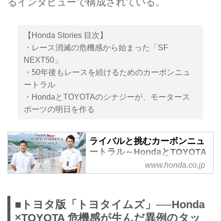
るインタビューで構成されている。
【Honda Stories 目次】
・レース消滅の危機感から始まった「SF
NEXT50」
・50年後もレースを続けるためのカーボンニュ
ートラル
・HondaとTOYOTAのシナジーが、モータース
ポーツの明日を作る
ライバルと挑むカーボンニュ
ートラル～HondaとTOYOTA
に手を組ませた「強烈な危機
www.honda.co.jp
感」とは～ | Honda Stories |
Honda公式サイト
HondaとTOYOTAのメディアコラ
■トヨタ版「トヨタイムズ」──Honda
ボが実現！ 国内最高峰のレース
×TOYOTA 危機感が生んだ異例のタッ