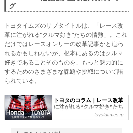
の一つ「SUPER FORMULA」で
グ
スタートしたプロジェクト
「SUPER FORMULA NEXT50(ネ
クスト ゴー。以下、SF
トヨタイムズのサブタイトルは、「レース改
NEXT50)」。その取り組みを
革に注がれる"クルマ好き"たちの情熱」。これ
「HondaStories」と「トヨタイム
ズ」が同時取材し、別の視点で紹
だけではレースオンリーの改革記事かと追わ
介する。HondaStoriesでは、前編
れるかもしれないが、根本にあるのはクルマ
でカーボンニュートラルに向けた
好きであることそのものを、もっと魅力的に
取り組みを、後編で関係者インタ
ビューをお届け。トヨタイムズで
するためのさまざまな課題や挑戦について語
は豊田章男社長の一言に端を発し
られている。
た改革のスタートと現在地を...
トヨタのコラム｜レース改革
に注がれる“クルマ好き”たち
の情熱｜トヨタイムズ
toyotatimes.jp
国内最高峰の四輪レース、スーパ
ーフォーミュラ。「このままでは