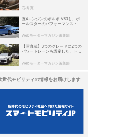
生き残っていた「CLK DTM AMG
P900 プロトタイプ」とは
石橋 寛
直4エンジンのボルボ V60も、ポ
ールスターのパフォーマンス・パ
ッケージでパワーアップ【10年ひ
と昔の新車】
Webモーターマガジン編集部
【写真蔵】3つのグレードに2つの
パワートレーンも設定した、トヨ
タ 新型「RAV4」
Webモーターマガジン編集部
次世代モビリティの情報をお届けします