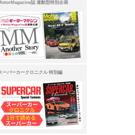
MotorMagazine誌 連動型特別企画
スーパーカークロニクル 特別編