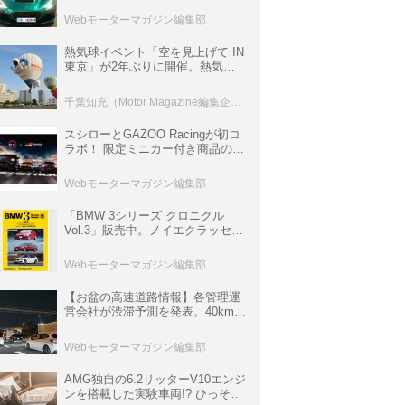
ロニクル・完全版／115】
Webモーターマガジン編集部
熱気球イベント「空を見上げて IN
東京」が2年ぶりに開催。熱気球
体験搭乗会や模型飛行機づくり教
室などのコンテンツも
千葉知充（Motor Magazine編集企画室）
スシローとGAZOO Racingが初コ
ラボ！ 限定ミニカー付き商品の
他、富士スピードウェイのイベン
ト体験があたる抽選企画などを展
Webモーターマガジン編集部
開
「BMW 3シリーズ クロニクル
Vol.3」販売中。ノイエクラッセか
ら3シリーズへ、誕生50周年記念
ムック
Webモーターマガジン編集部
【お盆の高速道路情報】各管理運
営会社が渋滞予測を発表。40km以
上の渋滞を予測されている道が複
数ある
Webモーターマガジン編集部
AMG独自の6.2リッターV10エンジ
ンを搭載した実験車両!? ひっそり