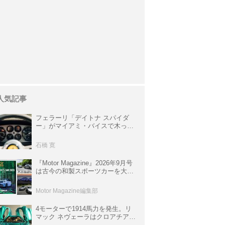
人気記事
フェラーリ「デイトナ スパイダ
ー」がマイアミ・バイスで木っ端
みじんになった後「テスタロッ
サ」に化けた理由
石橋 寛
『Motor Magazine』2026年9月号
は古今の和製スポーツカーを大特
集。欧州スポーツ＆スーパーカー
情報も満載
Motor Magazine編集部
4モーターで1914馬力を発生。リ
マック ネヴェーラはクロアチア発
のハイパーBEV【スーパーカーク