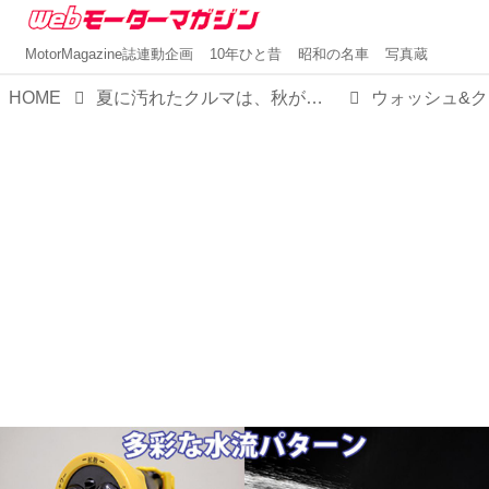
MotorMagazine誌連動企画
10年ひと昔
昭和の名車
写真蔵
HOME
夏に汚れたクルマは、秋が来る前に「ウォッシュ＆クリーン EX」でキレイにしておきたい！【MMスタイル コレクション】
ウォッシュ&