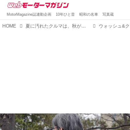
MotorMagazine誌連動企画
10年ひと昔
昭和の名車
写真蔵
HOME
夏に汚れたクルマは、秋が来る前に「ウォッシュ＆クリーン EX」でキレイにしておきたい！【MMスタイル コレクション】
ウォッシュ&