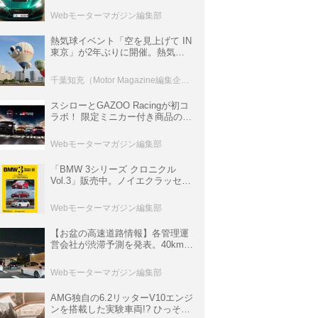
ロニクル・完全版／115】
Webモーターマガジン編集部
熱気球イベント「空を見上げて IN
東京」が2年ぶりに開催。熱気球
体験搭乗会や模型飛行機づくり教
室などのコンテンツも
千葉知充（Motor Magazine編集企画室）
スシローとGAZOO Racingが初コ
ラボ！ 限定ミニカー付き商品の
他、富士スピードウェイのイベン
ト体験があたる抽選企画などを展
Webモーターマガジン編集部
開
「BMW 3シリーズ クロニクル
Vol.3」販売中。ノイエクラッセか
ら3シリーズへ、誕生50周年記念
ムック
Webモーターマガジン編集部
【お盆の高速道路情報】各管理運
営会社が渋滞予測を発表。40km以
上の渋滞を予測されている道が複
数ある
Webモーターマガジン編集部
AMG独自の6.2リッターV10エンジ
ンを搭載した実験車両!? ひっそり