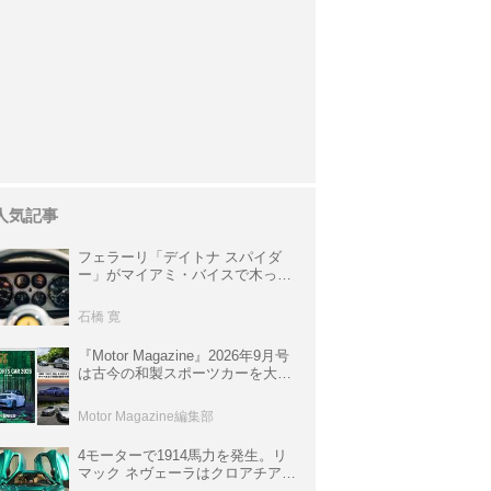
人気記事
フェラーリ「デイトナ スパイダ
ー」がマイアミ・バイスで木っ端
みじんになった後「テスタロッ
サ」に化けた理由
石橋 寛
『Motor Magazine』2026年9月号
は古今の和製スポーツカーを大特
集。欧州スポーツ＆スーパーカー
情報も満載
Motor Magazine編集部
4モーターで1914馬力を発生。リ
マック ネヴェーラはクロアチア発
のハイパーBEV【スーパーカーク