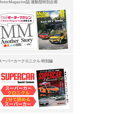
MotorMagazine誌 連動型特別企画
スーパーカークロニクル 特別編