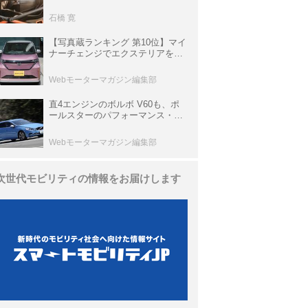
生き残っていた「CLK DTM AMG
P900 プロトタイプ」とは
石橋 寛
【写真蔵ランキング 第10位】マイ
ナーチェンジでエクステリアを刷
新、使い勝手も向上した「日産 サ
クラ」
Webモーターマガジン編集部
直4エンジンのボルボ V60も、ポ
ールスターのパフォーマンス・パ
ッケージでパワーアップ【10年ひ
と昔の新車】
Webモーターマガジン編集部
次世代モビリティの情報をお届けします