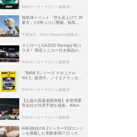
ロニクル・完全版／115】
Webモーターマガジン編集部
熱気球イベント「空を見上げて IN
東京」が2年ぶりに開催。熱気球
体験搭乗会や模型飛行機づくり教
室などのコンテンツも
千葉知充（Motor Magazine編集企画室）
スシローとGAZOO Racingが初コ
ラボ！ 限定ミニカー付き商品の
他、富士スピードウェイのイベン
ト体験があたる抽選企画などを展
Webモーターマガジン編集部
開
「BMW 3シリーズ クロニクル
Vol.3」販売中。ノイエクラッセか
ら3シリーズへ、誕生50周年記念
ムック
Webモーターマガジン編集部
【お盆の高速道路情報】各管理運
営会社が渋滞予測を発表。40km以
上の渋滞を予測されている道が複
数ある
Webモーターマガジン編集部
AMG独自の6.2リッターV10エンジ
ンを搭載した実験車両!? ひっそり