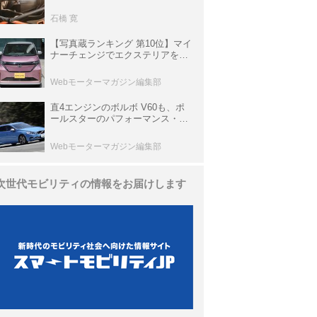
生き残っていた「CLK DTM AMG
P900 プロトタイプ」とは
石橋 寛
【写真蔵ランキング 第10位】マイ
ナーチェンジでエクステリアを刷
新、使い勝手も向上した「日産 サ
クラ」
Webモーターマガジン編集部
直4エンジンのボルボ V60も、ポ
ールスターのパフォーマンス・パ
ッケージでパワーアップ【10年ひ
と昔の新車】
Webモーターマガジン編集部
次世代モビリティの情報をお届けします