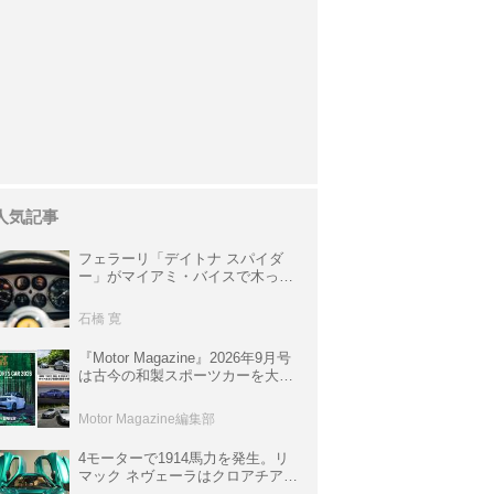
人気記事
フェラーリ「デイトナ スパイダ
ー」がマイアミ・バイスで木っ端
みじんになった後「テスタロッ
サ」に化けた理由
石橋 寛
『Motor Magazine』2026年9月号
は古今の和製スポーツカーを大特
集。欧州スポーツ＆スーパーカー
情報も満載
Motor Magazine編集部
4モーターで1914馬力を発生。リ
マック ネヴェーラはクロアチア発
のハイパーBEV【スーパーカーク