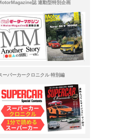
MotorMagazine誌 連動型特別企画
スーパーカークロニクル 特別編