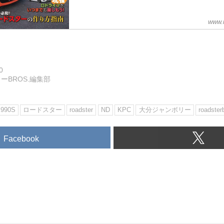
www.
0
ーBROS.編集部
990S
ロードスター
roadster
ND
KPC
大分ジャンボリー
roadster
Facebook