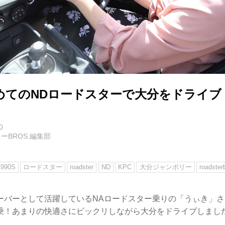
めてのNDロードスターで大分をドライブ
0
ーBROS.編集部
990S
ロードスター
roadster
ND
KPC
大分ジャンボリー
roadster
ーバーとして活躍しているNAロードスター乗りの「うぃき」さ
乗！あまりの快適さにビックリしながら大分をドライブしまし