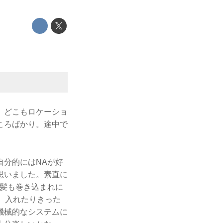
。どこもロケーショ
ころばかり。途中で
自分的にはNAが好
思いました。素直に
。髪も巻き込まれに
、入れたりきった
機械的なシステムに