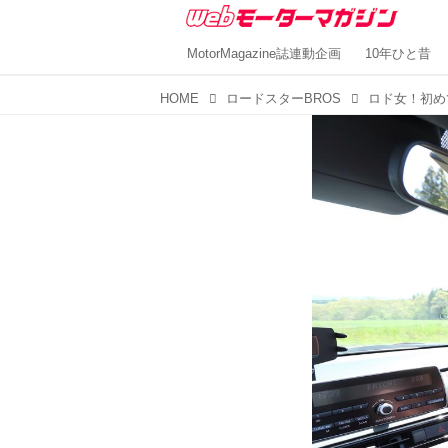
MotorMagazine誌連動企画
10年ひと昔
HOME
ロードスターBROS
ロド女！初め