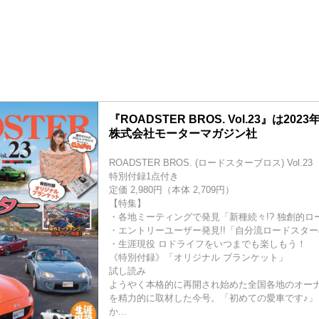
『ROADSTER BROS. Vol.23』は202
株式会社モーターマガジン社
ROADSTER BROS. (ロードスターブロス) Vol.23
特別付録1点付き
定価 2,980円（本体 2,709円）
【特集】
・各地ミーティングで発見「新種続々!? 独創的ロ
・エントリーユーザー発見!!「自分流ロードスタ
・生涯現役 ロドライフをいつまでも楽しもう！
《特別付録》「オリジナル ブランケット」
試し読み
ようやく本格的に再開され始めた全国各地のオー
を精力的に取材した今号。「初めての愛車です♪」
か...