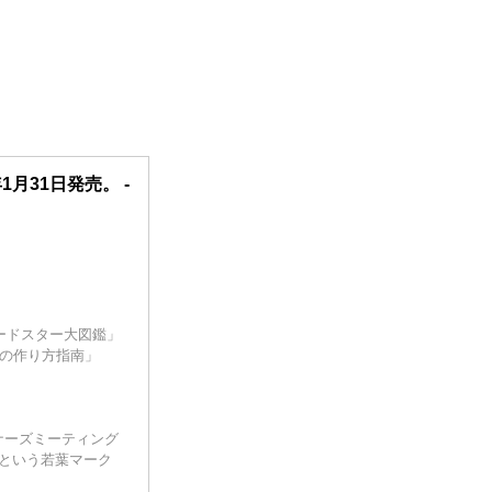
3年1月31日発売。 -
ードスター大図鑑」
ーの作り方指南」
ナーズミーティング
という若葉マーク