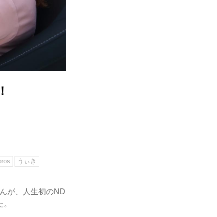
！
bros
うぃき
んが、人生初のND
た。