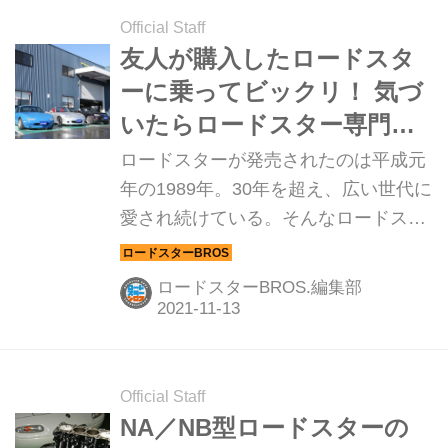
Official Staff
友人が購入したロードスタ
ーに乗ってビックリ！ 気づ
いたらロードスター専門店
をオープンしていた
ロードスターが発売されたのは平成元
年の1989年。30年を超え、広い世代に
愛され続けている。そんなロードスタ
ーに惹かれ、生涯のパートナー＝生業
として深く関わることになった「ロー
ロードスターBROS.編集部
ドスターの老舗」アイスタイリングを
紹介する。
Official Staff
NA／NB型ロードスターの