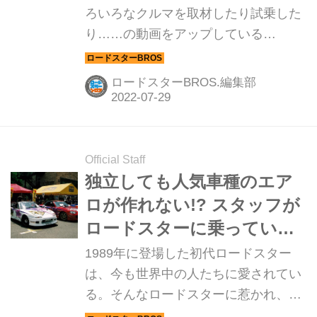
ろいろなクルマを取材したり試乗した
り……の動画をアップしている
YouTuberの「うぃき」さん。Roadster
BROS.VOL.22では、軽量モデルの
ロードスターBROS.編集部
990Sを試乗しています。しかも！ ロ
ド仲間と大分をツーリングしながら
の、楽しい試乗となりました。
Official Staff
独立しても人気車種のエア
ロが作れない!? スタッフが
ロードスターに乗っていた
から今がある
1989年に登場した初代ロードスター
は、今も世界中の人たちに愛されてい
る。そんなロードスターに惹かれ、独
自のエアロパーツを作り続けている