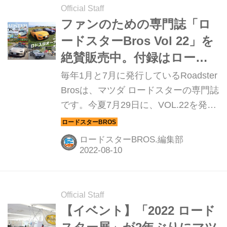
スターのトランクに積め込んでキャン
Official Staff
プに行きました。
ファンのための専門誌「ロ
ードスターBros Vol 22」を
絶賛販売中。付録はロード
スター専用？サンシェー
毎年1月と7月に発行しているRoadster
ド！
Brosは、マツダ ロードスターの専門誌
です。今夏7月29日に、VOL.22を発売
しました。毎号付録が付くのですが、
今号は強い日差しをシャットアウトす
ロードスターBROS.編集部
る「サンシェード」。オリジナルイラ
ストが特別感を掻き立てるだけでな
く、初代から現行モデルまでフィット
するサイズにこだわりました。付録＝
Official Staff
おまけ、とは一線を画す代物に仕上が
【イベント】「2022 ロード
っています。