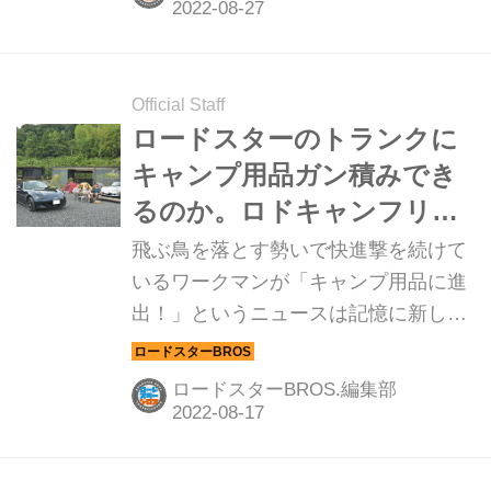
中のひとつにロングランヒットを続け
る「57D Mark-II」がある。シンプルで
飽きのこないデザインが、多くのロー
ドスターオーナーたちから支持されて
Official Staff
いる理由だ。 そんなレイズが展開する
ロードスターのトランクに
ブランド「グラムライツ（gram
キャンプ用品ガン積みでき
LIGHTS）」は、鋳造製法の限界を攻
るのか。ロドキャンフリー
めるスポーツブランドである。本気で
ク、急増の予感がする？
飛ぶ鳥を落とす勢いで快進撃を続けて
スポーツを楽しむユーザーに向け、最
いるワークマンが「キャンプ用品に進
先端のホイール理論を採用した製品を
出！」というニュースは記憶に新し
ラインアップしている。その中でも、
い。今や男性のみならず女性にも支持
今回紹介するのが「57D Ma...
されるようになったワークマンが開発
ロードスターBROS.編集部
したキャンプ用品は、どれほどのクオ
リティなのかは気になるところ。そこ
でワークマンのキャンプ用品をロード