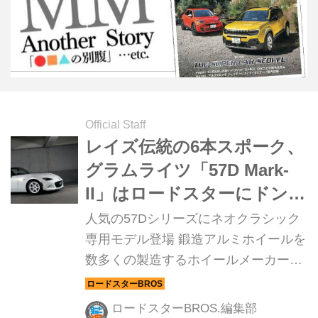
Official Staff
レイズ伝統の6本スポーク、
グラムライツ「57D Mark-
II」はロードスターにドンピ
シャ。ネオクラシックな雰
人気の57Dシリーズにネオクラシック
囲気も
専用モデル登場 鍛造アルミホイールを
数多くの製造するホイールメーカー
「レイズ」。その一方で、鋳造製法に
もこだわるラインアップも持ち、その
ロードスターBROS.編集部