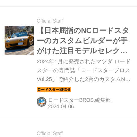
NC乗りなら知らない人はいないくら
いの有名ショップだ。今回紹介するカ
スタムNCは、走りのパフォーマンス
Official Staff
を重視したサーキット仕様。
【日本屈指のNCロードスタ
ーのカスタムビルダーが手
がけた注目モデルセレクシ
ョン①】ノーマル並みに快
2024年1月に発売されたマツダ ロード
適なストリートカスタム仕
スターの専門誌「ロードスターブロス
Vol.25」で紹介した2台のカスタムNC
様
ロードスターを紹介する。これを製作
したのは、神奈川県葉山に店舗を構え
ロードスターBROS.編集部
る「ノガミプロジェクト」で、もやは
NC乗りなら知らない人はいないくら
いの有名ショップだ。まずは公道での
扱いやすさを重視したストリート仕様
Official Staff