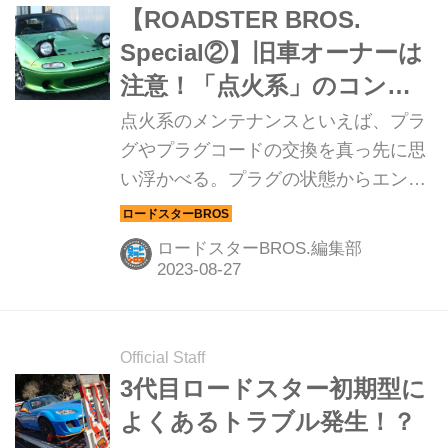
のNCから紹介する。ハンドルを握る
【ROADSTER BROS.
のは、NCロードスターのオーナーで
Special②】旧車オーナーは
もある、GTドライバーの眞田拓海選手
注意！「点火系」のコンデ
だ。
ィションはプラグチェック
点火系のメンテナンスといえば、プラ
だけでは不十分
グやプラグコードの交換を真っ先に思
い浮かべる。プラグの状態からエンジ
ンの燃焼状況がわかるし、プラグコー
ドも消耗品のひとつだ。しかし、忘れ
ロードスターBROS.編集部
てはならないのが、プラグの点火を促
すため、高電圧の放電を担っているイ
グニッションコイルの存在だ。
（ROADSTER BROS.Vol.23より）
Official Staff
3代目ロードスター初期型に
よくあるトラブル発生！？