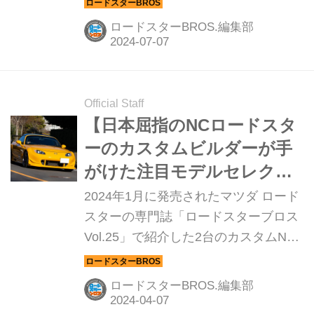
用目的、そして自分の体格にフィット
ロードスターBROS.編集部
しているかなどを確認することが重要
である。ファトラスタイリングが展開
するスポーツシートブランド「エスケ
レート」では、ロードスターの各世代
Official Staff
ごとに最適なサイズをラインアップし
【日本屈指のNCロードスタ
ているので、安心して購入することが
ーのカスタムビルダーが手
できるのだ。
がけた注目モデルセレクシ
ョン②】走りを重視しした
2024年1月に発売されたマツダ ロード
サーキットスペシャル
スターの専門誌「ロードスターブロス
Vol.25」で紹介した2台のカスタムNC
ロードスターを紹介する。これを製作
したのは、神奈川県葉山に店舗を構え
ロードスターBROS.編集部
る「ノガミプロジェクト」で、もやは