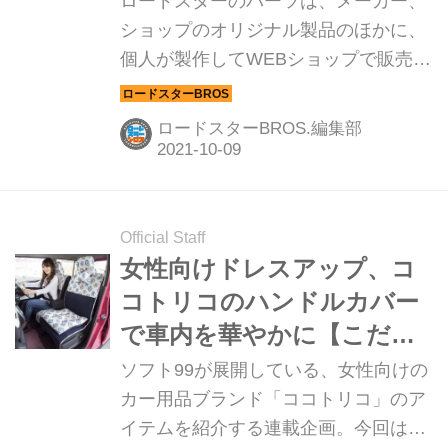
ロードスターのパーツは、メーカー、
ショップのオリジナル製品のほかに、
個人が製作してWEBショップで販売し
ているパターンがある。ユーザー目線
で開発された製品は、口コミでひろが
ロードスターBROS.編集部
っていく。ロードスターBROS.編集部
でモニタープレゼントを募集している
「OPENCAFE GARAGE」もそんなプ
ライベートブランド製品なのだ。
Official Staff
女性向けドレスアップ、コ
コトリコのハンドルカバー
で車内を華やかに【こだわ
り女子のカーグッズ選び】
ソフト99が展開している、女性向けの
カー用品ブランド「ココトリコ」のア
イテムを紹介する連載企画。今回は、