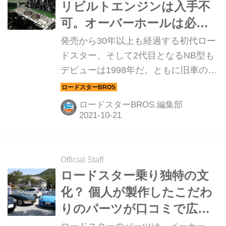
リビルトエンジンは入手不
可。オーバーホールは必要
不可欠だが・・・
発売から30年以上も経過する初代ロー
ドスター、そして2代目となるNB型も
デビューは1998年だ。ともに旧車の域
に達した2モデルだが、マツダが展開
しているレストア事業のおかげで、純
ロードスターBROS.編集部
正パーツの大半を手に入れられる状況
にある。ところが、エンジンをリフレ
ッシュさせようとすると話は別だ。そ
こでマルハモータースが立ち上がっ
Official Staff
た！
ロードスター乗り独特の文
化？ 個人が製作したこだわ
りのパーツが口コミで広が
っていく