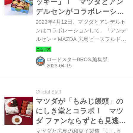
ッキー」！ マツダとアン
デルセンがコラボレーショ
ンして「広島ピースフルド
2023年4月12日、マツダとアンデルセ
ライブクッキー」を発売
ンはコラボレーションして、「アンデ
ルセン × MAZDA 広島ピースフルドラ
イブクッキー」を発売した。
ロードスターBROS.編集部
Official Staff
マツダが「もみじ饅頭」の
にしき堂とコラボ！ マツ
ダ ファンならずとも見逃せ
ない、特製の詰合せを発売
マツダと広島の和菓子製造「にしき