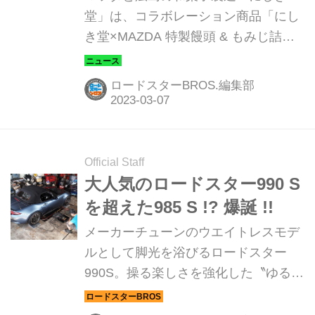
堂」は、コラボレーション商品「にし
き堂×MAZDA 特製饅頭 & もみじ詰合
せ」を2023年3月7日より発売する。
ロードスターBROS.編集部
Official Staff
大人気のロードスター990 S
を超えた985 S !? 爆誕 !!
メーカーチューンのウエイトレスモデ
ルとして脚光を浴びるロードスター
990S。操る楽しさを強化した〝ゆるス
ポ〟的な仕上がりが評価され、いちば
んの売れ筋となっているが、ロードス