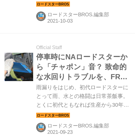
実際にアイテムを試してみることにし
てみた。ピックアップしたのは、ハン
ロードスターBROS.編集部
ドルの遮熱カバー。
Official Staff
停車時にNAロードスターか
ら「チャポン」音？ 致命的
な水回りトラブルを、FRP
でスパッと解決
雨漏りをはじめ、初代ロードスターに
とって雨、水との格闘は日常茶飯事。
とくに初代ともなれば生産から30年以
上も経過しているので、深刻なトラブ
ルも発生してくる。その中でも「サイ
ロードスターBROS.編集部
ドシル」のサビは厄介だ。これをキレ