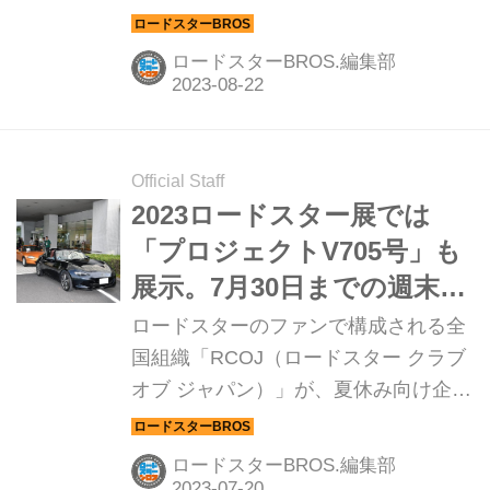
るオートエクゼ。同社は、段階的に多
数のアイテムをそろえている。そのた
ロードスターBROS.編集部
め、初めてロードスターに乗るビギナ
ーから、歴代乗り続けているベテラン
まで網羅できるのが強みであり、魅力
だ。（ROADSTER BROS. VOL.23よ
Official Staff
り）
2023ロードスター展では
「プロジェクトV705号」も
展示。7月30日までの週末に
開催され、マツダの名車を
ロードスターのファンで構成される全
堪能するMRYツアーも
国組織「RCOJ（ロードスター クラブ
オブ ジャパン）」が、夏休み向け企画
として2009年から7月のウイークエン
ドに開催しているのが「ロードスター
ロードスターBROS.編集部
展」だ。2023年も横浜・子安にあるマ