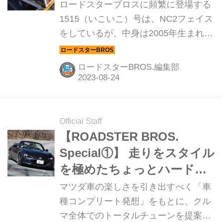
ロードスターブロスに頻繁に登場する
1515（いこいこ）号は、NC2フェイス
をしているが、中身は2005年生まれの
初期型NC1だ。大したトラブルもなく
乗っていたが、それはちょっとした予
ロードスターBROS.編集部
兆の後にやってきた。「NC初期型あ
るある」のトラブルが、お約束のよう
に・・・。（ROADSTER
BROS.Vol.23より）
Official Staff
【ROADSTER BROS.
Special①】 走りをスタイル
を極めたちょっとハードな
ロードスター
マツダ車の楽しさを引き出すべく「車
種コンプリート発想」をもとに、クル
マ全体でのトータルチューンを提案す