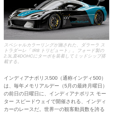
スペシャルカラーリングが施された、ダラーラ ス
トラダーレ「 IR8 トリビュート」。フォード製の
2.3L直4DOHCにターボを装着してミッドシップ搭
載する。
インディアナポリス500（通称インディ500）
は、毎年メモリアルデー（5月の最終月曜日）
の前日の日曜日に、インディアナポリス モー
ター スピードウェイで開催される、インディ
カーのレースだ。世界一の観客動員数を誇る