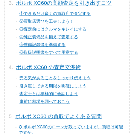
ボルボ XC60の高額査定を引き出すコツ
①できるだけ多くの買取店で査定する
②買取店選びを工夫しよう！
③査定前にはクルマをキレイにする
④純正装備品を揃えて査定する
⑤整備記録簿を準備する
⑥取扱説明書をすべて用意する
ボルボ XC60 の査定交渉術
売る気があることをしっかり伝えよう
引き渡しできる期限を明確にしよう
査定士とは積極的に会話しよう
事前に相場を調べておこう
ボルボ XC60 の買取でよくある質問
Q.ボルボ XC60のローンが残っていますが、買取は可能
ですか。