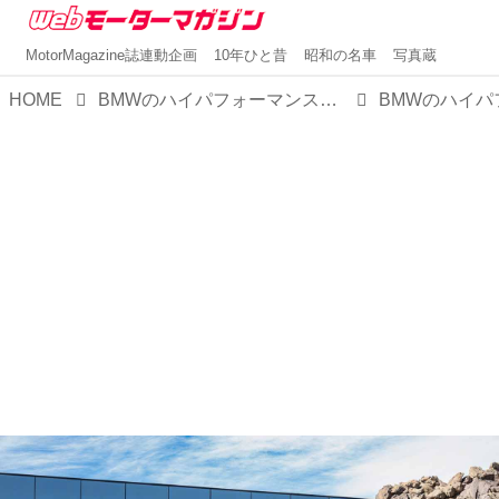
MotorMagazine誌連動企画
10年ひと昔
昭和の名車
写真蔵
HOME
BMWのハイパフォーマンスSUV「X5＆X6 Mコンペティション」にV8 4.4Lターボ+48Vマイルドハイブリッド モデルが登場