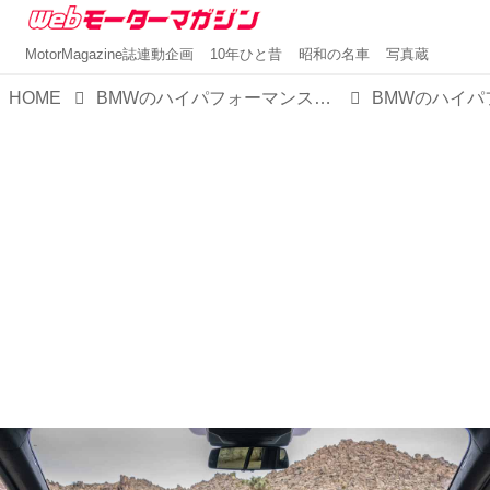
MotorMagazine誌連動企画
10年ひと昔
昭和の名車
写真蔵
HOME
BMWのハイパフォーマンスSUV「X5＆X6 Mコンペティション」にV8 4.4Lターボ+48Vマイルドハイブリッド モデルが登場