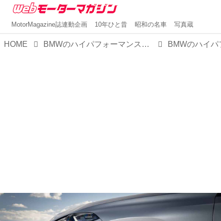
MotorMagazine誌連動企画
10年ひと昔
昭和の名車
写真蔵
HOME
BMWのハイパフォーマンスSUV「X5＆X6 Mコンペティション」にV8 4.4Lターボ+48Vマイルドハイブリッド モデルが登場